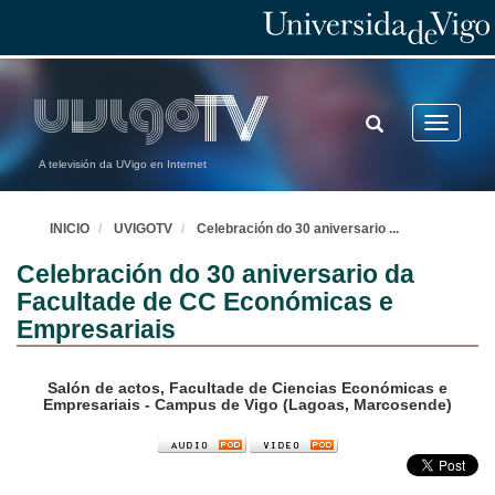
TOGGLE
Toggle
SEARCH
navigatio
A televisión da UVigo en Internet
INICIO
UVIGOTV
Celebración do 30 aniversario
...
Celebración do 30 aniversario da
Facultade de CC Económicas e
Empresariais
Salón de actos, Facultade de Ciencias Económicas e
Empresariais - Campus de Vigo (Lagoas, Marcosende)