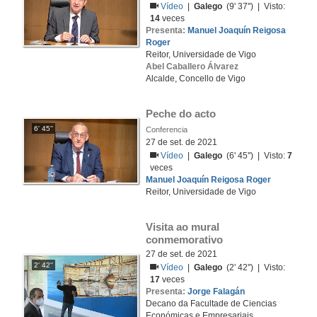
Vídeo
|
Galego
(9' 37'') | Visto:
14
veces
Presenta:
Manuel Joaquín Reigosa
Roger
Reitor, Universidade de Vigo
Abel Caballero Álvarez
Alcalde, Concello de Vigo
Peche do acto
6' 45''
Conferencia
27 de set. de 2021
Vídeo
|
Galego
(6' 45'') | Visto:
7
veces
Manuel Joaquín Reigosa Roger
Reitor, Universidade de Vigo
Visita ao mural 
conmemorativo
27 de set. de 2021
2' 42''
Vídeo
|
Galego
(2' 42'') | Visto:
17
veces
Presenta:
Jorge Falagán
Decano da Facultade de Ciencias
Económicas e Empresariais ,