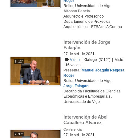
Roger
Reitor, Universidade de Vigo
Alfonso Penela
Arquitecto e Profesor do
Departamento de Proxectos
Arquitectónicos, ETSA de A Coruña
Intervención de Jorge 
Falagán
27 de set. de 2021
Vídeo
|
Galego
(3' 12'') | Visto:
3' 12''
16
veces
Presenta:
Manuel Joaquín Reigosa
Roger
Reitor, Universidade de Vigo
Jorge Falagán
Decano da Facultade de Ciencias
Económicas e Empresariais ,
Universidade de Vigo
Intervención de Abel 
Caballero Álvarez
Conferencia
9' 37''
27 de set. de 2021