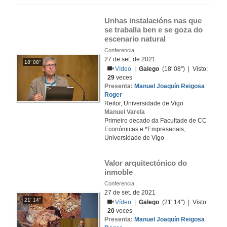
Unhas instalacións nas que 
se traballa ben e se goza do 
escenario natural
Conferencia
27 de set. de 2021
18' 08''
Vídeo
|
Galego
(18' 08'') | Visto:
29
veces
Presenta:
Manuel Joaquín Reigosa
Roger
Reitor, Universidade de Vigo
Manuel Varela
Primeiro decado da Facultade de CC
Económicas e *Empresariais,
Universidade de Vigo
Valor arquitectónico do 
inmoble
Conferencia
27 de set. de 2021
21' 14''
Vídeo
|
Galego
(21' 14'') | Visto:
20
veces
Presenta:
Manuel Joaquín Reigosa