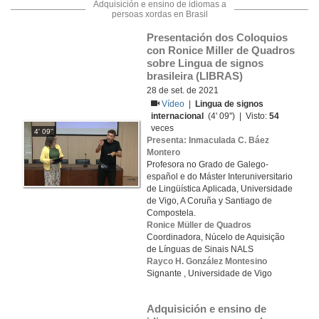
Adquisición e ensino de idiomas a
persoas xordas en Brasil
Presentación dos Coloquios 
con Ronice Miller de Quadros 
sobre Lingua de signos 
brasileira (LIBRAS)
28 de set. de 2021
Vídeo
|
Lingua de signos
internacional
(4' 09'') | Visto:
54
veces
4' 09''
Presenta: Inmaculada C. Báez
Montero
Profesora no Grado de Galego-
español e do Máster Interuniversitario
de Lingüística Aplicada, Universidade
de Vigo, A Coruña y Santiago de
Compostela.
Ronice Müller de Quadros
Coordinadora, Núcelo de Aquisição
de Línguas de Sinais NALS
Rayco H. González Montesino
Signante , Universidade de Vigo
Adquisición e ensino de 