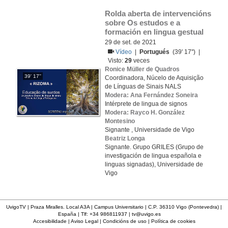
Rolda aberta de intervencións 
sobre Os estudos e a 
formación en lingua gestual
29 de set. de 2021
Vídeo
|
Portugués
(39' 17'') |
Visto:
29
veces
Ronice Müller de Quadros
39' 17''
Coordinadora, Núcelo de Aquisição
de Línguas de Sinais NALS
Modera: Ana Fernández Soneira
Intérprete de lingua de signos
Modera: Rayco H. González
Montesino
Signante , Universidade de Vigo
Beatriz Longa
Signante. Grupo GRILES (Grupo de
investigación de lingua española e
linguas signadas), Universidade de
Vigo
UvigoTV | Praza Miralles. Local A3A | Campus Universitario | C.P. 36310 Vigo (Pontevedra) |
España | Tlf: +34 986811937 |
tv@uvigo.es
Accesibilidade
|
Aviso Legal
|
Condicións de uso
|
Política de cookies