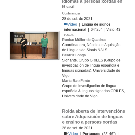
idiomas a persoas xordas en 
Brasil
Conferencia
28 de set. de 2021
Vídeo
|
Lingua de signos
internacional
| 64' 25'' | Visto:
43
veces
64' 25''
Ronice Müller de Quadros
Coordinadora, Núcelo de Aquisição
de Línguas de Sinais NALS
Beatriz Longa
Signante. Grupo GRILES (Grupo de
investigación de lingua española e
linguas signadas), Universidade de
Vigo
María Bao Fente
Grupo de investigación de lingua
española & linguas signadas GRILES,
Universidade de Vigo
Rolda aberta de intervencións 
sobre Adquisición de linguas 
e ensino a persoas xordas
28 de set. de 2021
Vídeo
|
Portugués
(23' 46'') |