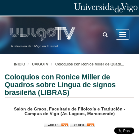
TOGGLE
Toggle
SEARCH
navigatio
A televisión da UVigo en Internet
INICIO
UVIGOTV
Coloquios con Ronice Miller de Quadr
...
Coloquios con Ronice Miller de
Quadros sobre Lingua de signos
brasileña (LIBRAS)
Salón de Graos, Facultade de Filoloxía e Tradución -
Campus de Vigo (As Lagoas, Marcosende)