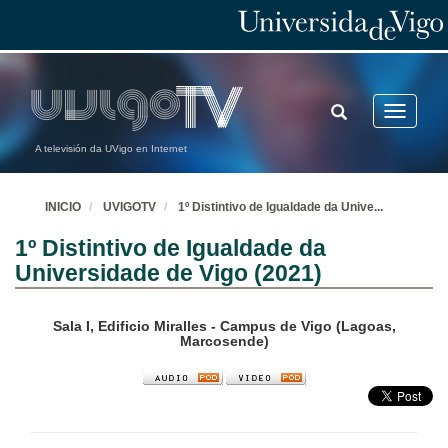
TOGGLE
Toggle
SEARCH
navigatio
A televisión da UVigo en Internet
INICIO
UVIGOTV
1º Distintivo de Igualdade da Unive
...
1º Distintivo de Igualdade da
Universidade de Vigo (2021)
Sala I, Edificio Miralles - Campus de Vigo (Lagoas,
Marcosende)