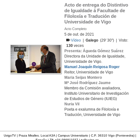
Acto de entrega do Distintivo 
de Igualdade á Facultade de 
Filoloxía e Tradución de 
Universidade de Vigo
Acto Completo
5 de out. de 2021
Vídeo
|
Galego
(29' 30'') | Visto:
130
veces
29' 30''
Presenta: Águeda Gómez Suárez
Directora da Unidade de Igualdade,
Universidade de Vigo.
Manuel Joaquín Reigosa Roger
Reitor, Universidade de Vigo
Maria Seijas Montero
Mª José Rodríguez Jaume
Membro da Comisión avaliadora,
Instituto Universitario de Investigación
de Estudios de Género (IUIEG)
Nuria Vil
Poeta e exalumna de Filoloxía e
Tradución, Universidade de Vigo
UvigoTV | Praza Miralles. Local A3A | Campus Universitario | C.P. 36310 Vigo (Pontevedra) |
España | Tlf: +34 986811937 |
tv@uvigo.es