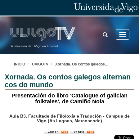
TOGGLE
Toggle
SEARCH
navigatio
A televisión da UVigo en Internet
INICIO
UVIGOTV
Xornada. Os contos galegos
...
Xornada. Os contos galegos alternan
cos do mundo
Presentación do libro 'Catalogue of galician
folktales', de Camiño Noia
Aula B3, Facultade de Filoloxía e Tradución - Campus de
Vigo (As Lagoas, Marcosende)