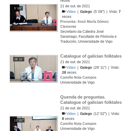
Noia
21 de out. de 2021
5' 08''
Vídeo
|
Galego
(5' 08'') | Visto:
7
veces
Presenta: Xosé María Gómez
Clemente
Secretario da Cátedra José
Saramago, Facultade de Filoloxía e
Tradución, Universidade de Vigo
Catalogue of galician folktales
28' 11''
21 de out. de 2021
Vídeo
|
Galego
(28' 11'') | Visto:
28
veces
Camiño Noia Campos
Universidade de Vigo
Quenda de preguntas. 
Catalogue of galician folktales
21 de out. de 2021
Vídeo
|
Galego
(12' 02'') | Visto:
8
veces
12' 02''
Camiño Noia Campos
Universidade de Vigo