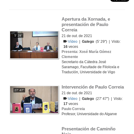
Apertura da Xornada, e 
presentación de Paulo 
Correia
5' 29''
21 de out. de 2021
Vídeo
|
Galego
(5' 29'') | Visto:
16
veces
Presenta: Xosé María Gómez
Clemente
Secretario da Cátedra José
Saramago, Facultade de Filoloxía e
Tradución, Universidade de Vigo
Intervención de Paulo Correia
27' 47''
21 de out. de 2021
Vídeo
|
Galego
(27' 47'') | Visto:
17
veces
Paulo Correia
Profesor, Universidade do Algarve
Presentación de Caminño 