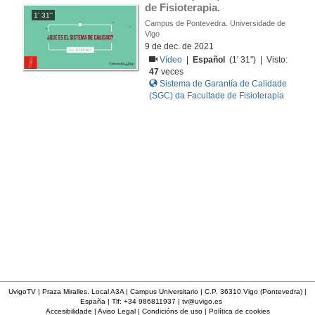
de Fisioterapia. 
1' 31''
Campus de Pontevedra. Universidade de
Vigo
9 de dec. de 2021
Vídeo
|
Español
(1' 31'') | Visto:
47
veces
Sistema de Garantía de Calidade
(SGC) da Facultade de Fisioterapia
UvigoTV | Praza Miralles. Local A3A | Campus Universitario | C.P. 36310 Vigo (Pontevedra) |
España | Tlf: +34 986811937 |
tv@uvigo.es
Accesibilidade
|
Aviso Legal
|
Condicións de uso
|
Política de cookies