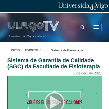
TOGGLE
Toggle
SEARCH
navigatio
A televisión da UVigo en Internet
INICIO
UVIGOTV
...
Sistema de Garantía de
...
Sistema de Garantía de Calidade
(SGC) da Facultade de Fisioterapia.
9 de dec. de 2021