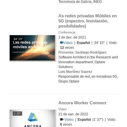
Tecnoloxía de Galicia, INEO
As redes privadas Móbiles en 
5G (espectro, lexislación, 
posibilidades)
Conferencia
2 de dec. de 2021
34' 15''
Vídeo
|
Español
| 34' 15'' | Visto:
12
veces
Presenta: Santiago Rodríguez
Software Architect in the Research and
Innovation department, Optare
Solutions
Luis Martínez Suarez
Responsable de red, en iniciativas 5G,
Grupo Optare
Ancora Worker Connect
Vídeo
1' 37''
21 de xan. de 2022
Vídeo
|
Español
(1' 37'') | Visto:
6
veces