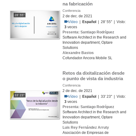
na fabricación
Conferencia
28' 55''
2 de dec. de 2021
Vídeo
|
Español
| 28' 55'' | Visto:
3
veces
Presenta: Santiago Rodríguez
Software Architect in the Research and
Innovation department, Optare
Solutions
Alexandre Bastos
Cofundador Ancora Mobile SL
Retos da dixitalización desde 
o punto de vista da industria
Conferencia
2 de dec. de 2021
33' 23''
Vídeo
|
Español
| 33' 23'' | Visto:
3
veces
Presenta: Santiago Rodríguez
Software Architect in the Research and
Innovation department, Optare
Solutions
Luis Rey Fernández Arruty
Asociación de Empresas de