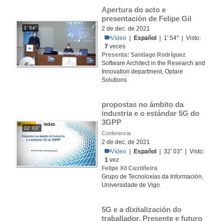
Apertura do acto e 
presentación de Felipe Gil
1' 54''
2 de dec. de 2021
Vídeo
|
Español
| 1' 54'' | Visto:
7
veces
Presenta: Santiago Rodríguez
Software Architect in the Research and
Innovation department, Optare
Solutions
propostas no ámbito da 
industria e o estándar 5G do 
3GPP
32' 03''
Conferencia
2 de dec. de 2021
Vídeo
|
Español
| 32' 03'' | Visto:
1
vez
Felipe Xil Castiñeira
Grupo de Tecnoloxías da Información,
Universidade de Vigo
5G e a dixitalización do 
traballador. Presente e futuro 