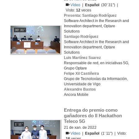
Vídeo
|
Español
(30' 31'') |
Visto:
12
veces
Presenta: Santiago Rodríguez
Software Architect in the Research and
Innovation department, Optare
30' 31''
Solutions
Santiago Rodríguez
Software Architect in the Research and
Innovation department, Optare
Solutions
Luis Martínez Suarez
Responsable de red, en iniciativas 5G,
Grupo Optare
Felipe Xil Castiñeira
Grupo de Tecnoloxías da Información,
Universidade de Vigo
Alexandre Bastos
Ancora Mobile
Entrega do premio como 
gañadores do II Hackathon 
Teleco 5G
1' 11''
21 de xan. de 2022
Vídeo
|
Español
(1' 11'') | Visto:
16
veces