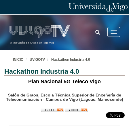
TOGGLE
Toggle
SEARCH
navigatio
A televisión da UVigo en Internet
INICIO
UVIGOTV
Hackathon Industria 4.0
Hackathon Industria 4.0
Plan Nacional 5G Teleco Vigo
Salón de Graos, Escola Técnica Superior de Enxeñería de
Telecomunicación - Campus de Vigo (Lagoas, Marcosende)