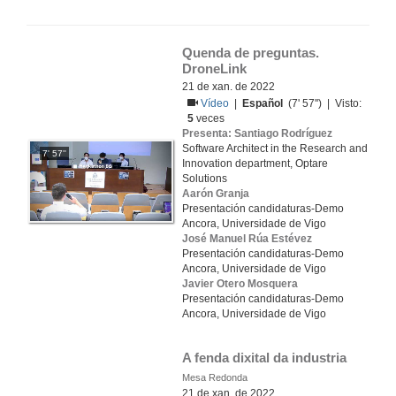
Quenda de preguntas. 
DroneLink
21 de xan. de 2022
Vídeo
|
Español
(7' 57'') | Visto:
5
veces
Presenta: Santiago Rodríguez
Software Architect in the Research and
7' 57''
Innovation department, Optare
Solutions
Aarón Granja
Presentación candidaturas-Demo
Ancora, Universidade de Vigo
José Manuel Rúa Estévez
Presentación candidaturas-Demo
Ancora, Universidade de Vigo
Javier Otero Mosquera
Presentación candidaturas-Demo
Ancora, Universidade de Vigo
A fenda dixital da industria
Mesa Redonda
21 de xan. de 2022