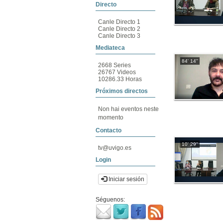
Directo
Canle Directo 1
Canle Directo 2
Canle Directo 3
Mediateca
84' 14''
2668 Series
26767 Videos
10286.33 Horas
Próximos directos
Non hai eventos neste
momento
Contacto
10' 29''
tv@uvigo.es
Login
Iniciar sesión
Séguenos: