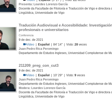
Vídeo
|
Español
(3' 17'') | Visto:
21
veces
Presenta: Lourdes Lorenzo García
Docente da Facultade de Filoloxía e Traducción de Vigo e director
Lingüística, Universidade de Vigo
Tradución Audiovisual e Accesibilidade: Investigación
profesionais e universitarios
Conferencia
9 de dec. de 2021
Vídeo
|
Español
| 84' 14'' | Visto:
28
veces
Juan Pedro Rica Peromingo
Departamento de Estudos Ingleses, Universidad Complutense de M
211209_preg_con_cut3
9 de dec. de 2021
Vídeo
|
Español
| 10' 29'' | Visto:
9
veces
Juan Pedro Rica Peromingo
Departamento de Estudos Ingleses, Universidad Complutense de M
Modera: Lourdes Lorenzo García
Docente da Facultade de Filoloxía e Traducción de Vigo e director
Lingüística, Universidade de Vigo