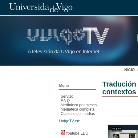
A televisión da UVigo en Internet
INICIO
Tradución 
Menú
contextos 
Servizo
F.A.Q.
Mediateca por meses
Mediateca completa
Clases e polimedias
UvigoTV en:
3' 14''
Youtube EDU