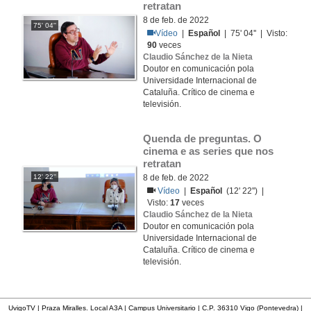
retratan
8 de feb. de 2022
75' 04''
Vídeo
|
Español
| 75' 04'' | Visto:
90
veces
Claudio Sánchez de la Nieta
Doutor en comunicación pola
Universidade Internacional de
Cataluña. Crítico de cinema e
televisión.
Quenda de preguntas. O 
cinema e as series que nos 
retratan
12' 22''
8 de feb. de 2022
Vídeo
|
Español
(12' 22'') |
Visto:
17
veces
Claudio Sánchez de la Nieta
Doutor en comunicación pola
Universidade Internacional de
Cataluña. Crítico de cinema e
televisión.
UvigoTV | Praza Miralles. Local A3A | Campus Universitario | C.P. 36310 Vigo (Pontevedra) |