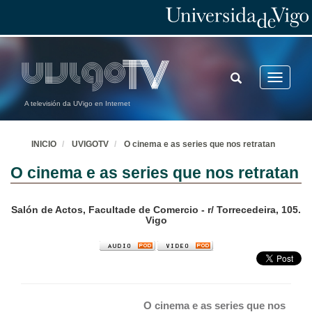
TOGGLE
Toggle
SEARCH
navigatio
A televisión da UVigo en Internet
INICIO
UVIGOTV
O cinema e as series que nos retratan
O cinema e as series que nos retratan
Salón de Actos, Facultade de Comercio - r/ Torrecedeira, 105.
Vigo
O cinema e as series que nos 