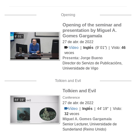
Opening
Opening of the seminar and 
presentation by Miguel A. 
Gomes Gargamala
9' 01''
27 de abr. de 2022
Vídeo
|
Inglés
(9' 01'') | Visto:
46
veces
Presenta: Jorge Bueno
Director do Servizo de Publicacións,
Universidade de Vigo
Tolkien and Evil
Tolkien and Evil
Conference
44' 19''
27 de abr. de 2022
Vídeo
|
Inglés
| 44' 19'' | Visto:
32
veces
Miguel A. Gomes Gargamala
Senior Lecturer, Universidade de
Sunderland (Reino Unido)