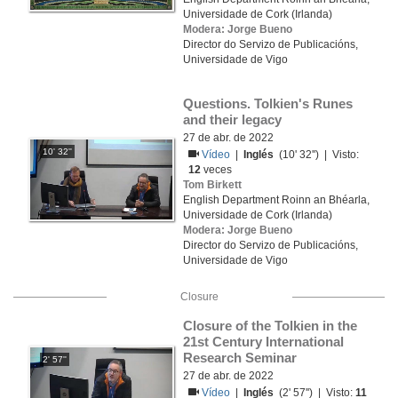
Universidade de Cork (Irlanda)
Modera: Jorge Bueno
Director do Servizo de Publicacións,
Universidade de Vigo
Questions. Tolkien's Runes 
and their legacy
27 de abr. de 2022
10' 32''
Vídeo
|
Inglés
(10' 32'') | Visto:
12
veces
Tom Birkett
English Department Roinn an Bhéarla,
Universidade de Cork (Irlanda)
Modera: Jorge Bueno
Director do Servizo de Publicacións,
Universidade de Vigo
Closure
Closure of the Tolkien in the 
21st Century International 
Research Seminar
2' 57''
27 de abr. de 2022
Vídeo
|
Inglés
(2' 57'') | Visto:
11