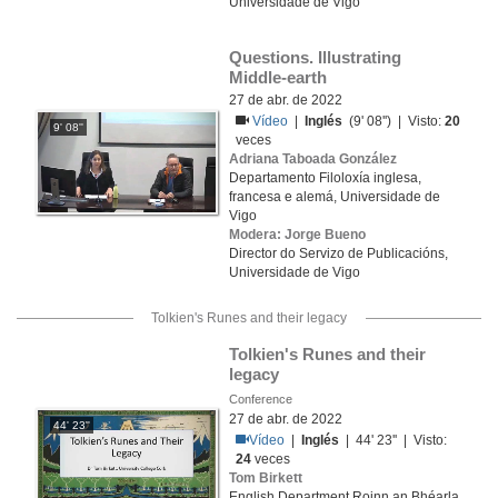
Universidade de Vigo
Questions. Illustrating 
Middle-earth
27 de abr. de 2022
Vídeo
|
Inglés
(9' 08'') | Visto:
20
9' 08''
veces
Adriana Taboada González
Departamento Filoloxía inglesa,
francesa e alemá, Universidade de
Vigo
Modera: Jorge Bueno
Director do Servizo de Publicacións,
Universidade de Vigo
Tolkien's Runes and their legacy
Tolkien's Runes and their 
legacy
Conference
27 de abr. de 2022
44' 23''
Vídeo
|
Inglés
| 44' 23'' | Visto:
24
veces
Tom Birkett
English Department Roinn an Bhéarla,