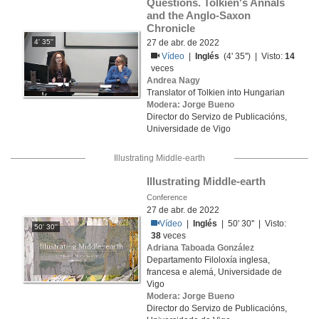
Questions. Tolkien's Annals 
and the Anglo-Saxon 
Chronicle
4' 35''
27 de abr. de 2022
Vídeo
|
Inglés
(4' 35'') | Visto:
14
veces
Andrea Nagy
Translator of Tolkien into Hungarian
Modera: Jorge Bueno
Director do Servizo de Publicacións,
Universidade de Vigo
Illustrating Middle-earth
Illustrating Middle-earth
Conference
27 de abr. de 2022
Vídeo
|
Inglés
| 50' 30'' | Visto:
50' 30''
38
veces
Adriana Taboada González
Departamento Filoloxía inglesa,
francesa e alemá, Universidade de
Vigo
Modera: Jorge Bueno
Director do Servizo de Publicacións,