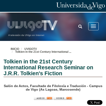
TOGGLE
Toggle
SEARCH
navigatio
A televisión da UVigo en Internet
INICIO
UVIGOTV
Tolkien in the 21st Century International
...
Tolkien in the 21st Century
International Research Seminar on
J.R.R. Tolkien's Fiction
Salón de Actos, Facultade de Filoloxía e Tradución - Campus
de Vigo (As Lagoas, Marcosende)