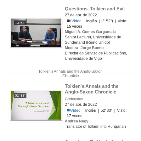
Questions. Tolkien and Evil
27 de abr. de 2022
Vídeo
|
Inglés
(13' 52'') | Visto:
13' 52''
15
veces
Miguel A. Gomes Gargamala
Senior Lecturer, Universidade de
Sunderland (Reino Unido)
Modera: Jorge Bueno
Director do Servizo de Publicacións,
Universidade de Vigo
Tolkien's Annals and the Anglo-Saxon
Chronicle
Tolkien's Annals and the 
Anglo-Saxon Chronicle
52' 33''
Conference
27 de abr. de 2022
Vídeo
|
Inglés
| 52' 33'' | Visto:
17
veces
Andrea Nagy
Translator of Tolkien into Hungarian