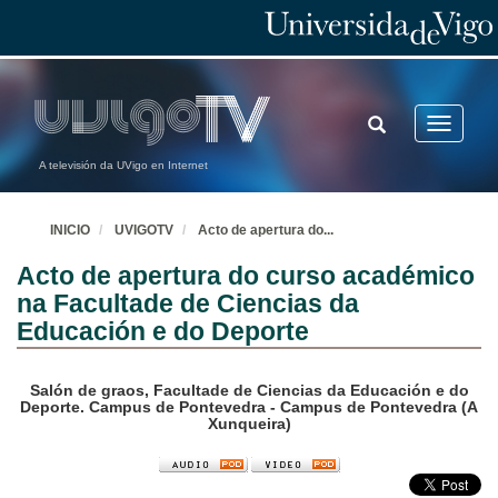
TOGGLE
Toggle
SEARCH
navigatio
A televisión da UVigo en Internet
INICIO
UVIGOTV
Acto de apertura do
...
Acto de apertura do curso académico
na Facultade de Ciencias da
Educación e do Deporte
Salón de graos, Facultade de Ciencias da Educación e do
Deporte. Campus de Pontevedra - Campus de Pontevedra (A
Xunqueira)