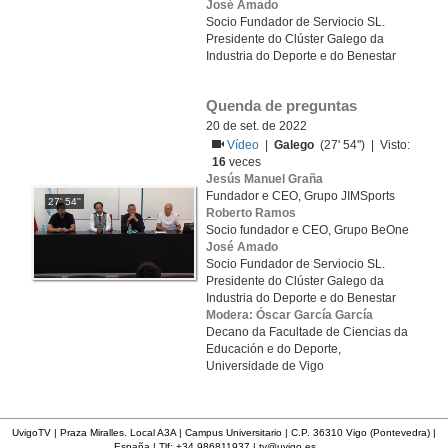
José Amado
Socio Fundador de Serviocio SL.
Presidente do Clúster Galego da
Industria do Deporte e do Benestar
Quenda de preguntas
20 de set. de 2022
Vídeo
|
Galego
(27' 54'') | Visto:
16
veces
Jesús Manuel Graña
Fundador e CEO, Grupo JIMSports
27' 54''
Roberto Ramos
Socio fundador e CEO, Grupo BeOne
José Amado
Socio Fundador de Serviocio SL.
Presidente do Clúster Galego da
Industria do Deporte e do Benestar
Modera: Óscar García García
Decano da Facultade de Ciencias da
Educación e do Deporte,
Universidade de Vigo
UvigoTV | Praza Miralles. Local A3A | Campus Universitario | C.P. 36310 Vigo (Pontevedra) |
España | Tlf: +34 986811937 |
tv@uvigo.es