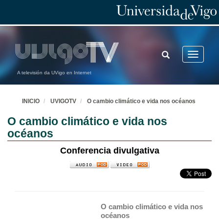
TOGGLE
Toggle
SEARCH
navigatio
A televisión da UVigo en Internet
INICIO
UVIGOTV
O cambio climático e vida nos océanos
O cambio climático e vida nos
océanos
Conferencia divulgativa
O cambio climático e vida nos 
océanos