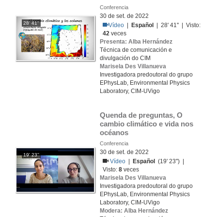
Conferencia
30 de set. de 2022
28' 41''
Vídeo
|
Español
| 28' 41'' | Visto:
42
veces
Presenta: Alba Hernández
Técnica de comunicación e
divulgación do CIM
Marisela Des Villanueva
Investigadora predoutoral do grupo
EPhysLab, Environmental Physics
Laboratory, CIM-UVigo
Quenda de preguntas, O 
cambio climático e vida nos 
océanos
Conferencia
30 de set. de 2022
19' 23''
Vídeo
|
Español
(19' 23'') |
Visto:
8
veces
Marisela Des Villanueva
Investigadora predoutoral do grupo
EPhysLab, Environmental Physics
Laboratory, CIM-UVigo
Modera: Alba Hernández