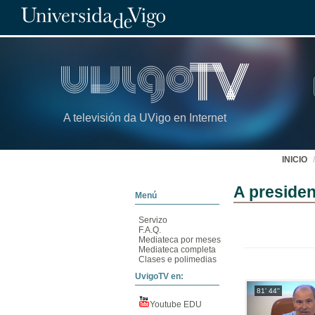
A televisión da UVigo en Internet
INICIO
A presiden
Menú
Servizo
F.A.Q.
Mediateca por meses
Mediateca completa
Clases e polimedias
UvigoTV en:
81' 44''
Youtube EDU