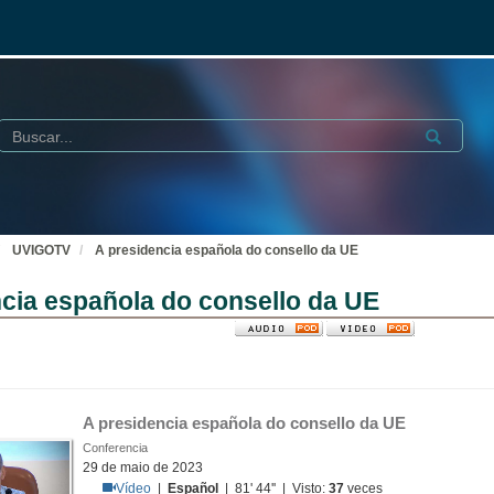
Buscar
Submit
UVIGOTV
A presidencia española do consello da UE
cia española do consello da UE
A presidencia española do consello da UE
Conferencia
29 de maio de 2023
Vídeo
|
Español
| 81' 44'' | Visto:
37
veces