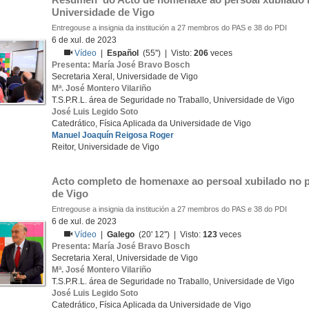
Universidade de Vigo
Entregouse a insignia da institución a 27 membros do PAS e 38 do PDI
6 de xul. de 2023
Vídeo
|
Español
(55'') | Visto:
206
veces
Presenta: María José Bravo Bosch
Secretaria Xeral, Universidade de Vigo
Mª. José Montero Vilariño
T.S.P.R.L. área de Seguridade no Traballo, Universidade de Vigo
José Luis Legido Soto
Catedrático, Física Aplicada da Universidade de Vigo
Manuel Joaquín Reigosa Roger
Reitor, Universidade de Vigo
Acto completo de homenaxe ao persoal xubilado no p
de Vigo
Entregouse a insignia da institución a 27 membros do PAS e 38 do PDI
6 de xul. de 2023
Vídeo
|
Galego
(20' 12'') | Visto:
123
veces
Presenta: María José Bravo Bosch
Secretaria Xeral, Universidade de Vigo
Mª. José Montero Vilariño
T.S.P.R.L. área de Seguridade no Traballo, Universidade de Vigo
José Luis Legido Soto
Catedrático, Física Aplicada da Universidade de Vigo