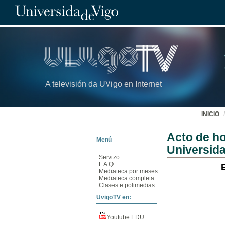
A televisión da UVigo en Internet
INICIO
Acto de h
Menú
Universid
Servizo
F.A.Q.
Mediateca por meses
Mediateca completa
Clases e polimedias
UvigoTV en:
Youtube EDU