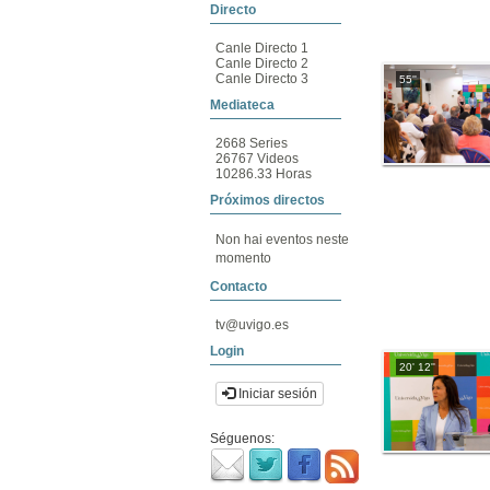
Directo
Canle Directo 1
Canle Directo 2
Canle Directo 3
55''
Mediateca
2668 Series
26767 Videos
10286.33 Horas
Próximos directos
Non hai eventos neste
momento
Contacto
tv@uvigo.es
Login
20' 12''
Iniciar sesión
Séguenos: