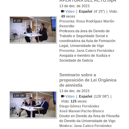
APERTURA DEL ACTO.mp4
13 de dec. de 2023
Vídeo
|
Español
(4' 25'') | Visto:
49
veces
4' 25''
Presenta: Rosa Rodríguez Martín-
Retortillo
Profesora da área de Dereito de
Traballo e Seguridade Social e
coordinadora da Aula de Formación
Legal, Universidade de Vigo
Presenta: Jana Calero Fernández
Avogada e membro de Xustiza e
Sociedade de Galicia
Seminario sobre a 
proposición de Lei Orgánica 
de amnistía
13 de dec. de 2023
126' 08''
Vídeo
|
Español
(126' 08'') |
Visto:
125
veces
Diego Gómez Fernández
Xosé Manuel Pacho Blanco
Doutor en Dereito da Área de Filosofía
do Dereito da Universidade de Vigo
Modera: Jana Calero Fernández