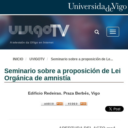
TOGGLE
Toggle
SEARCH
navigatio
A televisión da UVigo en Internet
INICIO
UVIGOTV
Seminario sobre a proposición de Le
...
Seminario sobre a proposición de Lei
Orgánica de amnistía
Edificio Redeiras. Praza Berbés, Vigo