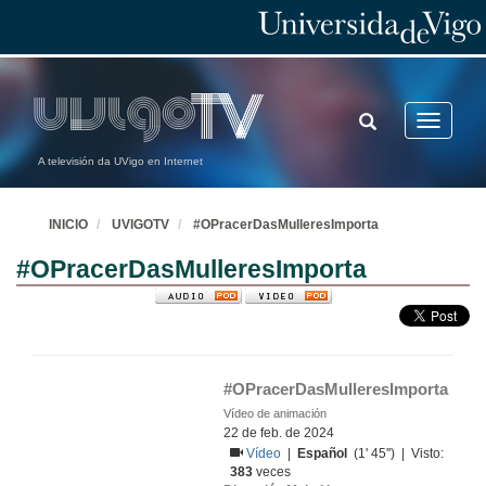
TOGGLE
Toggle
SEARCH
navigatio
A televisión da UVigo en Internet
INICIO
UVIGOTV
#OPracerDasMulleresImporta
#OPracerDasMulleresImporta
#OPracerDasMulleresImporta
Vídeo de animación
22 de feb. de 2024
Vídeo
|
Español
(1' 45'') | Visto:
383
veces