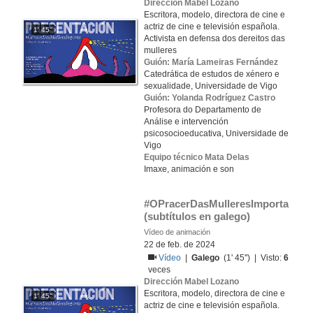
Dirección Mabel Lozano
Escritora, modelo, directora de cine e
actriz de cine e televisión española.
1' 45''
Activista en defensa dos dereitos das
mulleres
Guión: María Lameiras Fernández
Catedrática de estudos de xénero e
sexualidade, Universidade de Vigo
Guión: Yolanda Rodríguez Castro
Profesora do Departamento de
Análise e intervención
psicosocioeducativa, Universidade de
Vigo
Equipo técnico Mata Delas
Imaxe, animación e son
#OPracerDasMulleresImporta 
(subtítulos en galego)
Vídeo de animación
22 de feb. de 2024
Vídeo
|
Galego
(1' 45'') | Visto:
6
veces
Dirección Mabel Lozano
Escritora, modelo, directora de cine e
1' 45''
actriz de cine e televisión española.