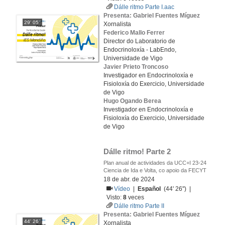
Dálle ritmo Parte I.aac
Presenta: Gabriel Fuentes Míguez
29' 05''
Xornalista
Federico Mallo Ferrer
Director do Laboratorio de
Endocrinoloxía - LabEndo,
Universidade de Vigo
Javier Prieto Troncoso
Investigador en Endocrinoloxía e
Fisioloxía do Exercicio, Universidade
de Vigo
Hugo Ogando Berea
Investigador en Endocrinoloxía e
Fisioloxía do Exercicio, Universidade
de Vigo
Dálle ritmo! Parte 2
Plan anual de actividades da UCC+I 23-24
Ciencia de Ida e Volta, co apoio da FECYT
18 de abr. de 2024
Vídeo
|
Español
(44' 26'') |
Visto:
8
veces
Dálle ritmo Parte II
Presenta: Gabriel Fuentes Míguez
44' 26''
Xornalista