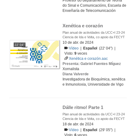
Profesor do departamento de Teoría
do Sinal e Comunicacións, Escuela de
Enxeñaría de Telecomunicación
Xenética e corazón
Plan anual de actividades da UCC+I 23-24
Ciencia de Ida e Volta, co apoio da FECYT
10 de abr. de 2024
22' 04''
Vídeo
|
Español
(22' 04'') |
Visto:
9
veces
Xenética e corazón.aac
Presenta: Gabriel Fuentes Míguez
Xornalista
Diana Valverde
Investigadora de Bioquímica, xenética
e Inmunoloxia, Universidade de Vigo
Dálle ritmo! Parte 1
Plan anual de actividades da UCC+I 23-24
Ciencia de Ida e Volta, co apoio da FECYT
18 de abr. de 2024
Vídeo
|
Español
(29' 05'') |
Visto:
6
veces