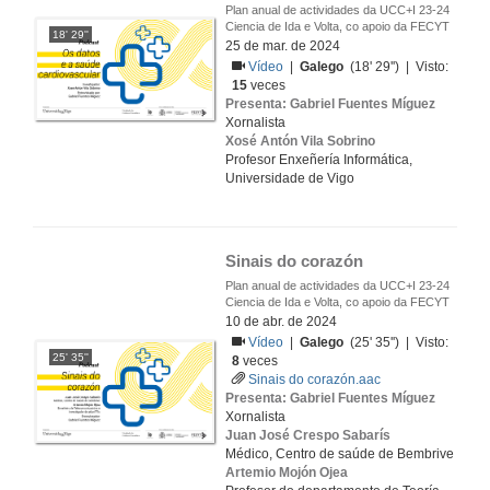
Plan anual de actividades da UCC+I 23-24
Ciencia de Ida e Volta, co apoio da FECYT
18' 29''
25 de mar. de 2024
Vídeo
|
Galego
(18' 29'') | Visto:
15
veces
Presenta: Gabriel Fuentes Míguez
Xornalista
Xosé Antón Vila Sobrino
Profesor Enxeñería Informática,
Universidade de Vigo
Sinais do corazón
Plan anual de actividades da UCC+I 23-24
Ciencia de Ida e Volta, co apoio da FECYT
10 de abr. de 2024
Vídeo
|
Galego
(25' 35'') | Visto:
25' 35''
8
veces
Sinais do corazón.aac
Presenta: Gabriel Fuentes Míguez
Xornalista
Juan José Crespo Sabarís
Médico, Centro de saúde de Bembrive
Artemio Mojón Ojea