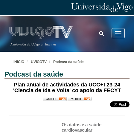
TOGGLE
Toggle
SEARCH
navigatio
A televisión da UVigo en Internet
INICIO
UVIGOTV
Podcast da saúde
Podcast da saúde
Plan anual de actividades da UCC+I 23-24
'Ciencia de Ida e Volta' co apoio da FECYT
Os datos e a saúde 
cardiovascular 