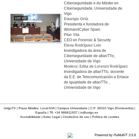
Ciberseguridade e do Máster en
Ciberseguridade, Universidade de
Vigo
106' 43''
Eduvigis Ortíz
Presidenta e fundadora de
Woman4Cyber Spain.
Pilar Vila
CEO en Forensic & Security
Elena Rodríguez Lois
Investigadora da área de
Ciberseguridade de atlanTTic,
Universidade de Vigo
Modera: Edita de Lorenzo Rodríguez
Investigadora de atlanTTic, docente
da E.E. de Telecomunicación e Enlace
de igualdade de atlanTTic ,
Universidade de Vigo
UvigoTV | Praza Miralles. Local A3A | Campus Universitario | C.P. 36310 Vigo (Pontevedra) |
España | Tlf: +34 986811937 |
tv@uvigo.es
Accesibilidade
|
Aviso Legal
|
Condicións de uso
|
Política de cookies
Powered by
PuMuKIT 3.5.6