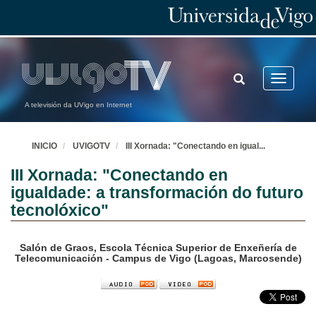
TOGGLE
Toggle
SEARCH
navigatio
A televisión da UVigo en Internet
INICIO
UVIGOTV
III Xornada: "Conectando en igual
...
III Xornada: "Conectando en
igualdade: a transformación do futuro
tecnolóxico"
Salón de Graos, Escola Técnica Superior de Enxeñería de
Telecomunicación - Campus de Vigo (Lagoas, Marcosende)