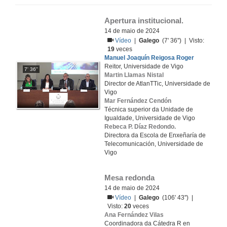
Apertura institucional.
14 de maio de 2024
Vídeo
|
Galego
(7' 36'') | Visto:
19
veces
Manuel Joaquín Reigosa Roger
Reitor, Universidade de Vigo
7' 36''
Martin Llamas Nistal
Director de AtlanTTic, Universidade de
Vigo
Mar Fernández Cendón
Técnica superior da Unidade de
Igualdade, Universidade de Vigo
Rebeca P. Díaz Redondo.
Directora da Escola de Enxeñaría de
Telecomunicación, Universidade de
Vigo
Mesa redonda
14 de maio de 2024
Vídeo
|
Galego
(106' 43'') |
Visto:
20
veces
Ana Fernández Vilas
Coordinadora da Cátedra R en