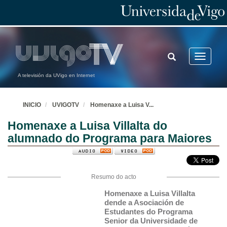
TOGGLE
Toggle
SEARCH
navigatio
A televisión da UVigo en Internet
INICIO
UVIGOTV
Homenaxe a Luisa V
...
Homenaxe a Luisa Villalta do
alumnado do Programa para Maiores
Resumo do acto
Homenaxe a Luisa Villalta 
dende a Asociación de 
Estudantes do Programa 
Senior da Universidade de 