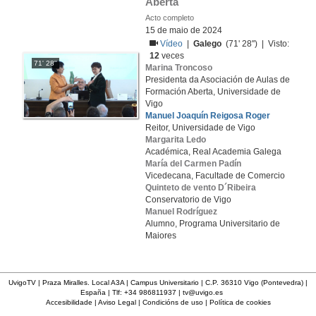
Aberta
Acto completo
15 de maio de 2024
Vídeo
|
Galego
(71' 28'') | Visto:
12
veces
71' 28''
Marina Troncoso
Presidenta da Asociación de Aulas de
Formación Aberta, Universidade de
Vigo
Manuel Joaquín Reigosa Roger
Reitor, Universidade de Vigo
Margarita Ledo
Académica, Real Academia Galega
María del Carmen Padín
Vicedecana, Facultade de Comercio
Quinteto de vento D´Ribeira
Conservatorio de Vigo
Manuel Rodríguez
Alumno, Programa Universitario de
Maiores
UvigoTV | Praza Miralles. Local A3A | Campus Universitario | C.P. 36310 Vigo (Pontevedra) |
España | Tlf: +34 986811937 |
tv@uvigo.es
Accesibilidade
|
Aviso Legal
|
Condicións de uso
|
Política de cookies