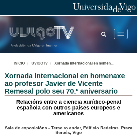
TOGGLE
Toggle
SEARCH
navigatio
A televisión da UVigo en Internet
INICIO
UVIGOTV
Xornada internacional en homen
...
Xornada internacional en homenaxe
ao profesor Javier de Vicente
Remesal polo seu 70.º aniversario
Relacións entre a ciencia xurídico-penal
española con outros países europeos e
americanos
Sala de exposicións - Terceiro andar, Edificio Redeiras. Praza
Berbés, Vigo