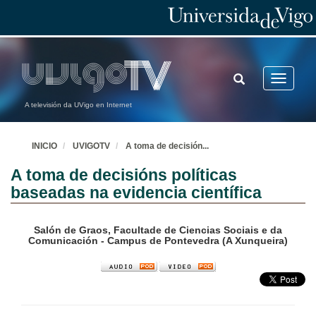
TOGGLE
Toggle
SEARCH
navigatio
A televisión da UVigo en Internet
INICIO
UVIGOTV
A toma de decisión
...
A toma de decisións políticas
baseadas na evidencia científica
Salón de Graos, Facultade de Ciencias Sociais e da
Comunicación - Campus de Pontevedra (A Xunqueira)