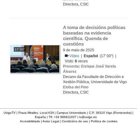
Directora, CSIC
A toma de decisións políticas 
baseadas na evidencia 
científica. Quenda de 
cuestións
17' 00''
9 de maio de 2025
Vídeo
|
Español
(17' 00'') |
Visto:
6
veces
Presenta: Enrique José Varela
Álvarez
Decano da Facultade de Dirección e
Xestión Pública, Universidade de Vigo
Eloísa del Pino
Directora, CSIC
UvigoTV | Praza Miralles. Local A3A | Campus Universitario | C.P. 36310 Vigo (Pontevedra) |
España | Tlf: +34 986811937 |
tv@uvigo.es
Accesibilidade
|
Aviso Legal
|
Condicións de uso
|
Política de cookies