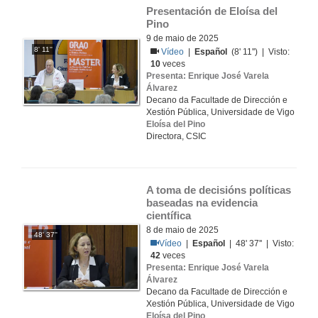
Presentación de Eloísa del 
Pino
9 de maio de 2025
8' 11''
Vídeo
|
Español
(8' 11'') | Visto:
10
veces
Presenta: Enrique José Varela
Álvarez
Decano da Facultade de Dirección e
Xestión Pública, Universidade de Vigo
Eloísa del Pino
Directora, CSIC
A toma de decisións políticas 
baseadas na evidencia 
científica
8 de maio de 2025
48' 37''
Vídeo
|
Español
| 48' 37'' | Visto:
42
veces
Presenta: Enrique José Varela
Álvarez
Decano da Facultade de Dirección e
Xestión Pública, Universidade de Vigo
Eloísa del Pino