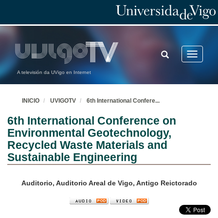
TOGGLE
Toggle
SEARCH
navigatio
A televisión da UVigo en Internet
INICIO
UVIGOTV
6th International Confere
...
6th International Conference on
Environmental Geotechnology,
Recycled Waste Materials and
Sustainable Engineering
Auditorio, Auditorio Areal de Vigo, Antigo Reictorado