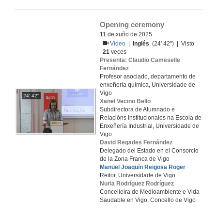
Opening ceremony
11 de xuño de 2025
Vídeo
|
Inglés
(24' 42'') | Visto:
21
veces
Presenta: Claudio Cameselle
Fernández
Profesor asociado, departamento de
enxeñería química, Universidade de
Vigo
24' 42''
Xanel Vecino Bello
Subdirectora de Alumnado e
Relacións Institucionales na Escola de
Enxeñería Industrial, Universidade de
Vigo
David Regades Fernández
Delegado del Estado en el Consorcio
de la Zona Franca de Vigo
Manuel Joaquín Reigosa Roger
Reitor, Universidade de Vigo
Nuria Rodríguez Rodríguez
Concelleira de Medioambiente e Vida
Saudable en Vigo, Concello de Vigo