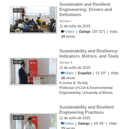
Sustainable and Resilient 
Engineeering: Drivers and 
35' 02''
Definitions
Section I
11 de xuño de 2025
Vídeo
|
Galego
(35' 02'') | Visto:
19
veces
Sustainability and Resiliency: 
Indicators, Metrics, and Tools
51' 02''
Section II
11 de xuño de 2025
Vídeo
|
Español
| 51' 02'' | Visto:
16
veces
Krishna R. Reddy
Professor of Civil & Environmental
Engineeering, University of Illinois
Sustainability and Resilient 
Engineering Practices
44' 45''
11 de xuño de 2025
Vídeo
|
Galego
| 44' 45'' | Visto:
15
veces