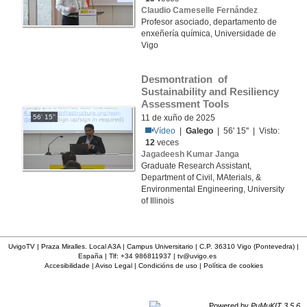
Claudio Cameselle Fernández
Profesor asociado, departamento de
enxeñería química, Universidade de
Vigo
Desmontration  of 
Sustainability and Resiliency 
Assessment Tools
56' 15''
11 de xuño de 2025
Vídeo
|
Galego
| 56' 15'' | Visto:
12
veces
Jagadeesh Kumar Janga
Graduate Research Assistant,
Department of Civil, MAterials, &
Environmental Engineering, University
of Illinois
UvigoTV | Praza Miralles. Local A3A | Campus Universitario | C.P. 36310 Vigo (Pontevedra) |
España | Tlf: +34 986811937 |
tv@uvigo.es
Accesibilidade
|
Aviso Legal
|
Condicións de uso
|
Política de cookies
Powered by
PuMuKIT 3.5.6