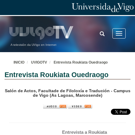
TOGGLE
Toggle
SEARCH
navigatio
A televisión da UVigo en Internet
INICIO
UVIGOTV
Entrevista Roukiata Ouedraogo
Entrevista Roukiata Ouedraogo
Salón de Actos, Facultade de Filoloxía e Tradución - Campus
de Vigo (As Lagoas, Marcosende)
Entrevista a Roukiata 