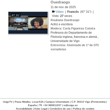
Ouedraogo
11 de nov. de 2025
Vídeo
|
Francés
(97' 31'') |
97' 31''
Visto:
27
veces
Roukiata Ouedraogo
Actriz e escritora
Modera: Carla Figueiras Catoira
Profesora do Departamento de
Filoloxía inglesa, francesa e alemá.,
Universidade de Vigo
Entrevista: Alumnado de 1º de GTI:
xornalistas
UvigoTV | Praza Miralles. Local A3A | Campus Universitario | C.P. 36310 Vigo (Pontevedra) |
España | Tlf: +34 986811937 |
tv@uvigo.es
Accesibilidade
|
Aviso Legal
|
Condicións de uso
|
Política de cookies