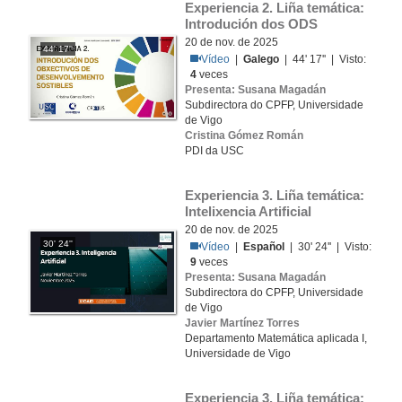
Experiencia 2. Liña temática: 
Introdución dos ODS
20 de nov. de 2025
44' 17''
Vídeo
|
Galego
| 44' 17'' | Visto:
4
veces
Presenta: Susana Magadán
Subdirectora do CPFP, Universidade
de Vigo
Cristina Gómez Román
PDI da USC
Experiencia 3. Liña temática: 
Intelixencia Artificial
20 de nov. de 2025
30' 24''
Vídeo
|
Español
| 30' 24'' | Visto:
9
veces
Presenta: Susana Magadán
Subdirectora do CPFP, Universidade
de Vigo
Javier Martínez Torres
Departamento Matemática aplicada I,
Universidade de Vigo
Experiencia 3. Liña temática: 