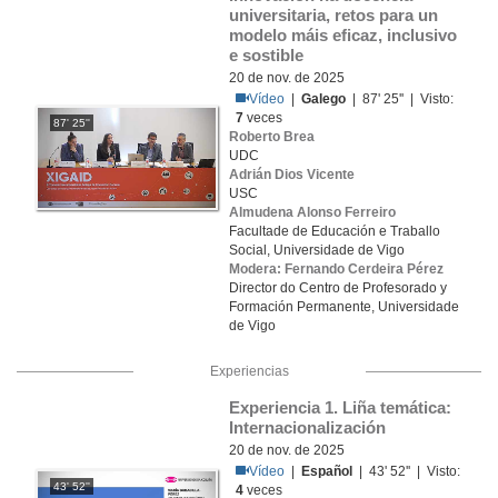
universitaria, retos para un 
modelo máis eficaz, inclusivo 
e sostible
20 de nov. de 2025
Vídeo
|
Galego
| 87' 25'' | Visto:
7
veces
87' 25''
Roberto Brea
UDC
Adrián Dios Vicente
USC
Almudena Alonso Ferreiro
Facultade de Educación e Traballo
Social, Universidade de Vigo
Modera: Fernando Cerdeira Pérez
Director do Centro de Profesorado y
Formación Permanente, Universidade
de Vigo
Experiencias
Experiencia 1. Liña temática: 
Internacionalización
20 de nov. de 2025
Vídeo
|
Español
| 43' 52'' | Visto:
43' 52''
4
veces