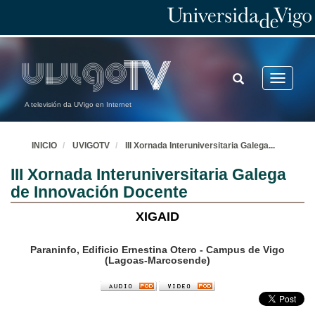
TOGGLE
Toggle
SEARCH
navigatio
A televisión da UVigo en Internet
INICIO
UVIGOTV
III Xornada Interuniversitaria Galega
...
III Xornada Interuniversitaria Galega
de Innovación Docente
XIGAID
Paraninfo, Edificio Ernestina Otero - Campus de Vigo
(Lagoas-Marcosende)