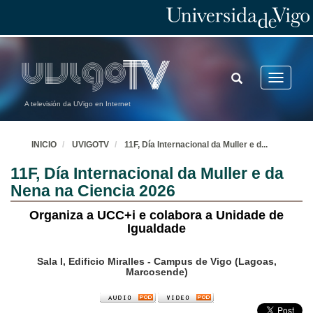
TOGGLE
Toggle
SEARCH
navigatio
A televisión da UVigo en Internet
INICIO
UVIGOTV
11F, Día Internacional da Muller e d
...
11F, Día Internacional da Muller e da
Nena na Ciencia 2026
Organiza a UCC+i e colabora a Unidade de
Igualdade
Sala I, Edificio Miralles - Campus de Vigo (Lagoas,
Marcosende)