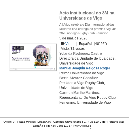
Acto institucional do 8M na 
Universidade de Vigo
A UVigo celebra o Día Internacional das
Mulleres coa entrega do premio Uviguala
2026 ao Vigo Rugby Club Feminino
5 de mar. de 2026
Vídeo
|
Español
(40' 26'') |
40' 26''
Visto:
72
veces
Yolanda Rodríguez Castro
Directora da Unidade de Igualdade,
Universidade de Vigo
Manuel Joaquín Reigosa Roger
Reitor, Universidade de Vigo
Berta Álvarez González
Presidenta Vigo Rugby Club,
Universidade de Vigo
Carmen Mariño Martínez
Representante Do Vigo Rugby Club
Femenino, Universidade de Vigo
UvigoTV | Praza Miralles. Local A3A | Campus Universitario | C.P. 36310 Vigo (Pontevedra) |
España | Tlf: +34 986811937 |
tv@uvigo.es