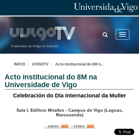
TOGGLE
Toggle
SEARCH
navigatio
A televisión da UVigo en Internet
INICIO
UVIGOTV
Acto institucional do 8M n
...
Acto institucional do 8M na
Universidade de Vigo
Celebración do Día Internacional da Muller
Sala I, Edificio Miralles - Campus de Vigo (Lagoas,
Marcosende)