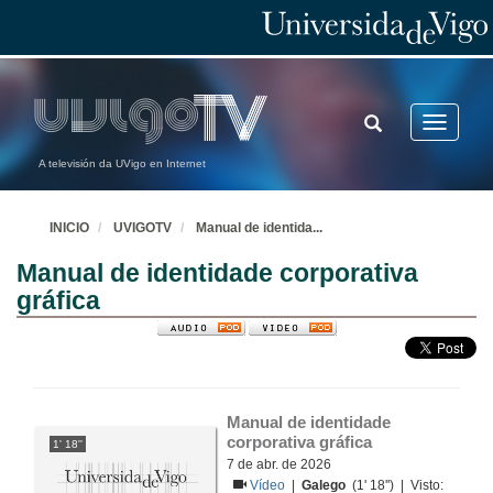
TOGGLE
Toggle
SEARCH
navigatio
A televisión da UVigo en Internet
INICIO
UVIGOTV
Manual de identida
...
Manual de identidade corporativa
gráfica
Manual de identidade 
corporativa gráfica
1' 18''
7 de abr. de 2026
Vídeo
|
Galego
(1' 18'') | Visto: