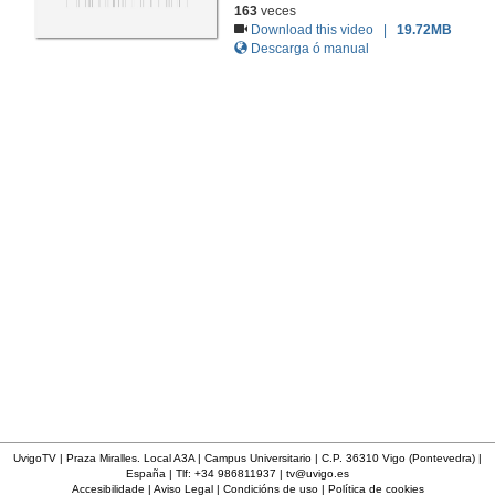
163
veces
Download this video |
19.72MB
Descarga ó manual
UvigoTV | Praza Miralles. Local A3A | Campus Universitario | C.P. 36310 Vigo (Pontevedra) |
España | Tlf: +34 986811937 |
tv@uvigo.es
Accesibilidade
|
Aviso Legal
|
Condicións de uso
|
Política de cookies