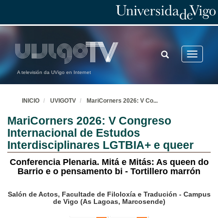
TOGGLE
Toggle
SEARCH
navigatio
A televisión da UVigo en Internet
INICIO
UVIGOTV
MariCorners 2026: V Co
...
MariCorners 2026: V Congreso
Internacional de Estudos
Interdisciplinares LGTBIA+ e queer
Conferencia Plenaria. Mitá e Mitás: As queen do
Barrio e o pensamento bi - Tortillero marrón
Salón de Actos, Facultade de Filoloxía e Tradución - Campus
de Vigo (As Lagoas, Marcosende)