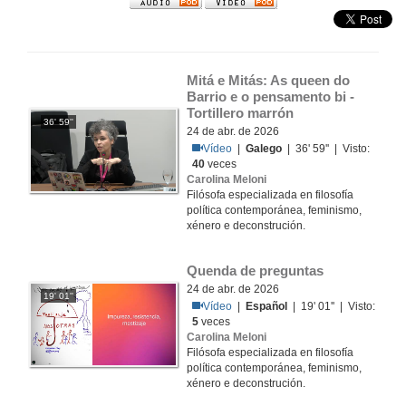
Mitá e Mitás: As queen do 
Barrio e o pensamento bi - 
Tortillero marrón
36' 59''
24 de abr. de 2026
Vídeo
|
Galego
| 36' 59'' | Visto:
40
veces
Carolina Meloni
Filósofa especializada en filosofía
política contemporánea, feminismo,
xénero e deconstrución.
Quenda de preguntas
24 de abr. de 2026
19' 01''
Vídeo
|
Español
| 19' 01'' | Visto:
5
veces
Carolina Meloni
Filósofa especializada en filosofía
política contemporánea, feminismo,
xénero e deconstrución.