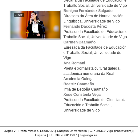
Decana da Facultade de Educación e
Traballo Social, Universidade de Vigo
Benigno Fernández Salgado
2' 59''
Directora da Área de Normalización
Lingüística, Universidade de Vigo
Fernando Dacosta Pérez
Profesor da Facultade de Educación e
Traballo Social, Universidade de Vigo
Carmen Caamaño
Egresada da Facultade de Educación
e Traballo Social, Universidade de
Vigo
Ana Romaní
Poeta e xornalista cultural galega,
académica numeraria da Real
Academia Galega
Beatriz Caamaño
Irmá de Begoña Caamaño
Xose Constenla Vega
Profesor da Facultade de Ciencias da
Educación e Traballo Social,
Universidade de Vigo
UvigoTV | Praza Miralles. Local A3A | Campus Universitario | C.P. 36310 Vigo (Pontevedra) |
España | Tlf: +34 986811937 |
tv@uvigo.es