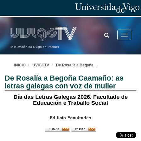
TOGGLE
Toggle
SEARCH
navigatio
A televisión da UVigo en Internet
INICIO
UVIGOTV
De Rosalía a Begoña
...
De Rosalía a Begoña Caamaño: as
letras galegas con voz de muller
Día das Letras Galegas 2026. Facultade de
Educación e Traballo Social
Edificio Facultades