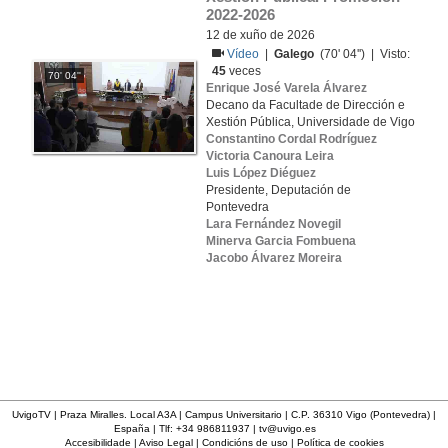
2022-2026
12 de xuño de 2026
Vídeo
|
Galego
(70' 04'') | Visto:
45
veces
70' 04''
Enrique José Varela Álvarez
Decano da Facultade de Dirección e
Xestión Pública, Universidade de Vigo
Constantino Cordal Rodríguez
Victoria Canoura Leira
Luis López Diéguez
Presidente, Deputación de
Pontevedra
Lara Fernández Novegil
Minerva Garcia Fombuena
Jacobo Álvarez Moreira
UvigoTV | Praza Miralles. Local A3A | Campus Universitario | C.P. 36310 Vigo (Pontevedra) |
España | Tlf: +34 986811937 |
tv@uvigo.es
Accesibilidade
|
Aviso Legal
|
Condicións de uso
|
Política de cookies