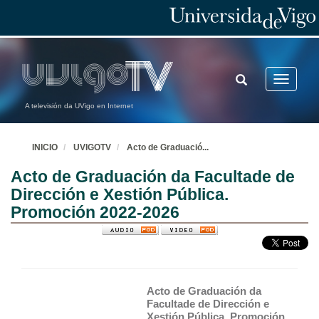
TOGGLE
Toggle
SEARCH
navigatio
A televisión da UVigo en Internet
INICIO
UVIGOTV
Acto de Graduació
...
Acto de Graduación da Facultade de
Dirección e Xestión Pública.
Promoción 2022-2026
Acto de Graduación da 
Facultade de Dirección e 
Xestión Pública. Promoción 