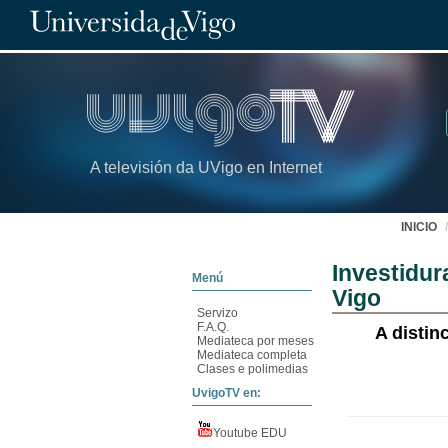
A televisión da UVigo en Internet
INICIO
Investidur
Menú
Vigo
Servizo
F.A.Q.
A distin
Mediateca por meses
Mediateca completa
Clases e polimedias
UvigoTV en:
Youtube EDU