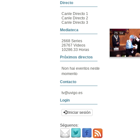
Directo
Canle Directo 1
Canle Directo 2
Canle Directo 3
Mediateca
75' 59''
2668 Series
26767 Videos
10286.33 Horas
Próximos directos
Non hai eventos neste
momento
Contacto
tv@uvigo.es
Login
Iniciar sesión
Séguenos: