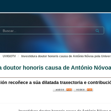
Buscar
Submit
UVIGOTV
Investidura doutor honoris causa de António Nóvoa pola Univer
a doutor honoris causa de António Nóvoa
ción recoñece a súa dilatada traxectoria e contribuc
Investidura doutor honoris causa de António Nóvoa p