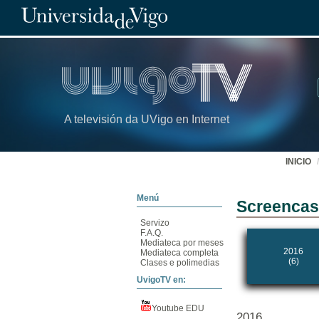
A televisión da UVigo en Internet
INICIO
Menú
Screencas
Servizo
F.A.Q.
Mediateca por meses
2016
Mediateca completa
(6)
Clases e polimedias
UvigoTV en:
Youtube EDU
2016