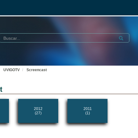
Buscar
Submit
UVIGOTV
Screencast
t
2012
2011
(27)
(1)