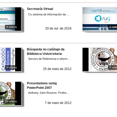
Secretaría Virtual
Co sistema de información da dirección, xestión económica, administración e servizos do alumnado, profesorado e persoal.
4 videos
2 vid
20 de xul. de 2016
Búsqueda no catálogo da
Biblioteca Universitaria
Servizo de Referencia e información bibliográfica
3 videos
5 vid
25 de maio de 2012
Presentations using
PowerPoint 2007
Anthony John Rostron. Profesor titular de inglés técnico. Escola de Enfermería, Universidade de Vigo
19 videos
7 de maio de 2012