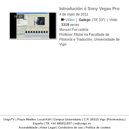
Introdución ó Sony Vegas Pro
4 de maio de 2011
78' 37''
Vídeo
|
Galego
(78' 33'') | Visto:
3319
veces
Manuel Forcadela
Profesor Titular na Facultade de
Filoloxía e Tradución, Universidade de
Vigo
UvigoTV | Praza Miralles. Local A3A | Campus Universitario | C.P. 36310 Vigo (Pontevedra) |
España | Tlf: +34 986811937 |
tv@uvigo.es
Accesibilidade
|
Aviso Legal
|
Condicións de uso
|
Política de cookies