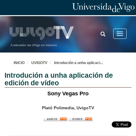
TOGGLE
Toggle
SEARCH
navigatio
A televisión da UVigo en Internet
INICIO
UVIGOTV
Introdución a unha aplicaci
...
Introdución a unha aplicación de
edición de vídeo
Sony Vegas Pro
Plató Polimedia, UvigoTV