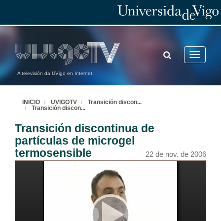
TOGGLE
Toggle
SEARCH
navigatio
A televisión da UVigo en Internet
INICIO
UVIGOTV
Transición discon
...
Transición discon
...
Transición discontinua de
partículas de microgel
termosensible
22 de nov. de 2006