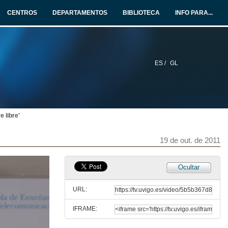
CENTROS
DEPARTAMENTOS
BIBLIOTECA
INFO PARA...
ES /
GL
 libre'
19 de out. de 2011
Ocultar
URL:
IFRAME: