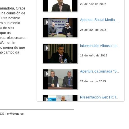
22 de nov. de 2006
gramadora, Grace
u na comisión de
utra notable
Apertura Social Media Day 2016
a a telefonía
ta do seu
25 de xan. de 2016
 que os
es: eles crearon
o Women in
Intervención Alfonso Lago Ferreiro
ito menor do que
 no campo da
13 de xuño de 2012
Apertura da xornada "Smart-Energy, Smart-City"
28 de out. de 2015
Presentación web HCTech
12 de mar. de 2012
1937 |
tv@uvigo.es
Presentación 'De enxeñeiro a emprendedor, unha transformación posible'.