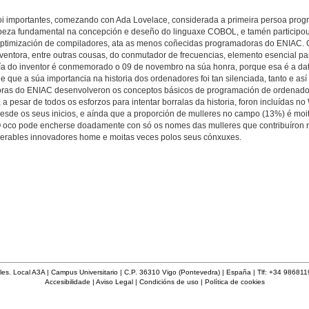
 moi importantes, comezando con Ada Lovelace, considerada a primeira persoa pro
 peza fundamental na concepción e deseño do linguaxe COBOL, e tamén participo
ptimización de compiladores, ata as menos coñecidas programadoras do ENIAC. O
nventora, entre outras cousas, do conmutador de frecuencias, elemento esencial par
 Día do inventor é conmemorado o 09 de novembro na súa honra, porque esa é a da
 que a súa importancia na historia dos ordenadores foi tan silenciada, tanto e así
doras do ENIAC desenvolveron os conceptos básicos de programación de ordenador
, a pesar de todos os esforzos para intentar borralas da historia, foron incluídas n
a desde os seus inicios, e aínda que a proporción de mulleres no campo (13%) é mo
. O oco pode encherse doadamente con só os nomes das mulleres que contribuíron
umerables innovadores home e moitas veces polos seus cónxuxes.
les. Local A3A | Campus Universitario | C.P. 36310 Vigo (Pontevedra) | España | Tlf: +34 98681
Accesibilidade
|
Aviso Legal
|
Condicións de uso
|
Política de cookies