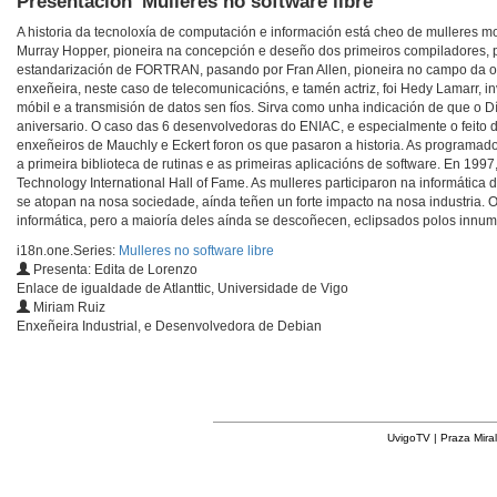
Presentación 'Mulleres no software libre'
A historia da tecnoloxía de computación e información está cheo de mulleres
Murray Hopper, pioneira na concepción e deseño dos primeiros compiladores,
estandarización de FORTRAN, pasando por Fran Allen, pioneira no campo da o
enxeñeira, neste caso de telecomunicacións, e tamén actriz, foi Hedy Lamarr, i
móbil e a transmisión de datos sen fíos. Sirva como unha indicación de que o
aniversario. O caso das 6 desenvolvedoras do ENIAC, e especialmente o feito de
enxeñeiros de Mauchly e Eckert foron os que pasaron a historia. As programa
a primeira biblioteca de rutinas e as primeiras aplicacións de software. En 1997
Technology International Hall of Fame. As mulleres participaron na informátic
se atopan na nosa sociedade, aínda teñen un forte impacto na nosa industria
informática, pero a maioría deles aínda se descoñecen, eclipsados polos inn
i18n.one.Series:
Mulleres no software libre
Presenta: Edita de Lorenzo
Enlace de igualdade de Atlanttic, Universidade de Vigo
Miriam Ruiz
Enxeñeira Industrial, e Desenvolvedora de Debian
UvigoTV | Praza Miral