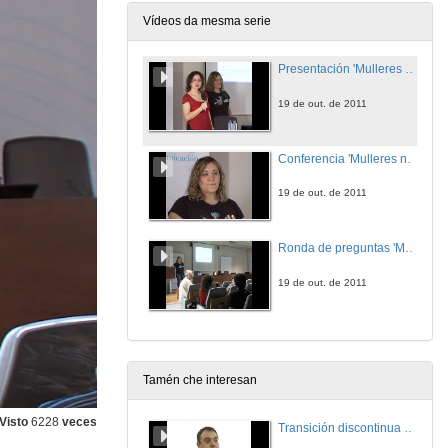
Vídeos da mesma serie
Presentación 'Mulleres no software libre'
19 de out. de 2011
Conferencia 'Mulleres no software libre'
19 de out. de 2011
Ronda de preguntas 'Mulleres no software libre'
19 de out. de 2011
Tamén che interesan
Visto
6228
veces
Transición discontinua de partículas de microgel termosensible