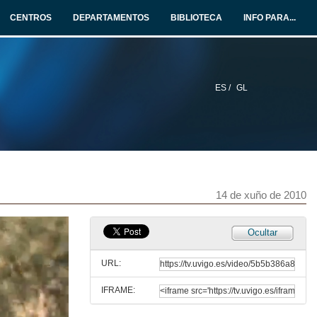
CENTROS
DEPARTAMENTOS
BIBLIOTECA
INFO PARA...
ES /
GL
14 de xuño de 2010
Ocultar
URL:
IFRAME: