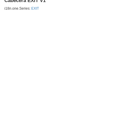
Cabecera EXIT V1
i18n.one.Series:
EXIT