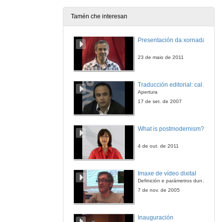
18 de xuño de 2010
Tamén che interesan
Simboloxía da raia III
A viaxe
Presentación da xornada
18 de xuño de 2010
23 de maio de 2011
Traducir o espazo
As rotondas
Traducción editorial: calidade e xestión de proxectos
18 de xuño de 2010
Apertura
17 de set. de 2007
What is postmodernism?
4 de out. de 2011
Imaxe de vídeo dixital
Definición e parámetros dunha imaxe dixital. Resolución e Aspecto. Profundidade da cor. Compresión. Frame por segundo. Entrelazado. Campos, cadros
7 de nov. de 2005
Inauguración