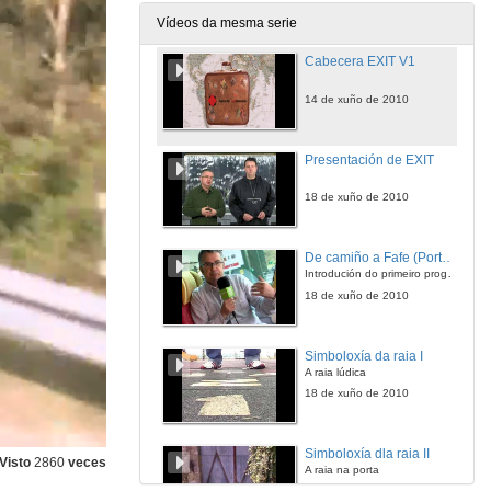
Vídeos da mesma serie
Cabecera EXIT V1
14 de xuño de 2010
Presentación de EXIT
18 de xuño de 2010
De camiño a Fafe (Portugal)
Introdución do primeiro programa
18 de xuño de 2010
Simboloxía da raia I
A raia lúdica
18 de xuño de 2010
Simboloxía dla raia II
Visto
2860
veces
A raia na porta