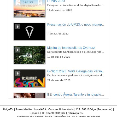
EUNIS 2023
European univesrities and the digital transformation: challenges and opportunities ahead
29 de out. de 2009
14 de xuño de 2023
Actuación musical
Presentación do UM23, o novo monopraza de UVigo Motorsport
29 de out. de 2009
7 de xul. de 2023
Mostra de fotoesculturas Overtraz
Do fotógrafo Santi Barreiros e o escultor Nito Contreras.
13 de xul. de 2023
G-Night 2023. Noite Galega das Persoas Investigadoras. Conciencias creativas
Centos de investigadoras e investigadores, decenas de actividades e sete cidades
29 de set. de 2023
II Encontro Ágora. Talento e innovación na era da transformación dixital
Cátedra Telefónica - UVigo. Espazos de innovación
31 de out. de 2023
UvigoTV | Praza Miralles. Local A3A | Campus Universitario | C.P. 36310 Vigo (Pontevedra) |
España | Tlf: +34 986811937 |
tv@uvigo.es
Accesibilidade
|
Aviso Legal
|
Condicións de uso
|
Política de cookies