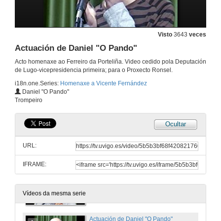
Visto
3643
veces
Actuación de Daniel "O Pando"
Acto homenaxe ao Ferreiro da Porteliña. Video cedido pola Deputación
de Lugo-vicepresidencia primeira; para o Proxecto Ronsel.
i18n.one.Series:
Homenaxe a Vicente Fernández
Daniel "O Pando"
Trompeiro
Ocultar
Ferrerias e mazos na montaña luguesa do século XVIII-XX
URL:
29 de out. de 2009
IFRAME:
O traballo do ferro no concello de Burón nas idades moderna e contemporanea
29 de out. de 2009
Vídeos da mesma serie
Actuación de Daniel "O Pando"