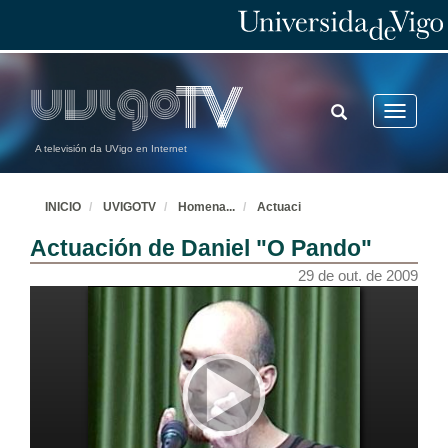
TOGGLE
Toggle
SEARCH
navigatio
A televisión da UVigo en Internet
INICIO
UVIGOTV
Homena
...
Actuaci
Actuación de Daniel "O Pando"
29 de out. de 2009