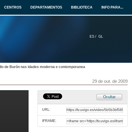
CENTROS
DEPARTAMENTOS
BIBLIOTECA
INFO PARA...
ES /
GL
cello de Burón nas idades moderna e contemporanea
29 de out. de 2009
Ocultar
URL:
IFRAME:
Ferrerias e mazos na montaña luguesa do século XVIII-XX