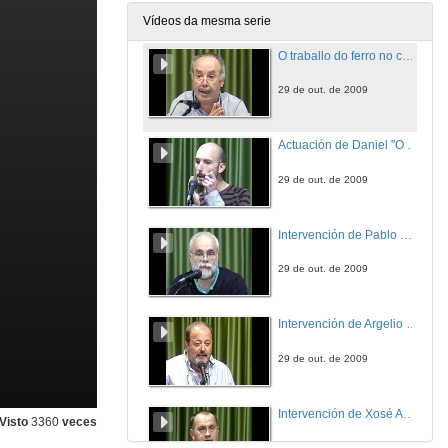
29 de out. de 2009
Vídeos da mesma serie
O traballo do ferro no concello de Burón nas idades moderna e contemporanea
29 de out. de 2009
Actuación de Daniel "O Pando"
29 de out. de 2009
Intervención de Pablo Quintana
29 de out. de 2009
Intervención de Argelio Fernández
29 de out. de 2009
Intervención de Xosé Antón Bao
Visto
3360
veces
29 de out. de 2009