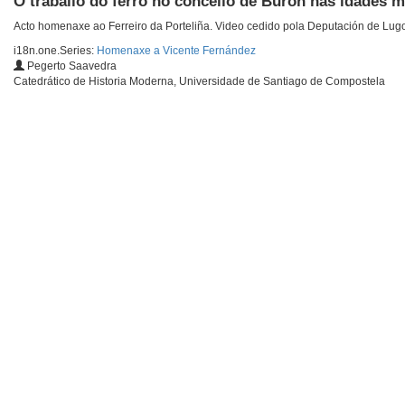
O traballo do ferro no concello de Burón nas idades
Acto homenaxe ao Ferreiro da Porteliña. Video cedido pola Deputación de Lugo
i18n.one.Series:
Homenaxe a Vicente Fernández
Pegerto Saavedra
Catedrático de Historia Moderna, Universidade de Santiago de Compostela