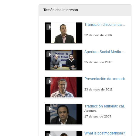
Tamén che interesan
Intervención de Pepe Naveiras
Transición discontinua de partículas de microgel termosensible
29 de out. de 2009
22 de nov. de 2006
Agradecementos e intervención de Vicente Fernández
Apertura Social Media Day 2016
29 de out. de 2009
25 de xan. de 2016
Actuación musical
Presentación da xornada
29 de out. de 2009
23 de maio de 2011
Traducción editorial: calidade e xestión de proxectos
Apertura
17 de set. de 2007
What is postmodernism?