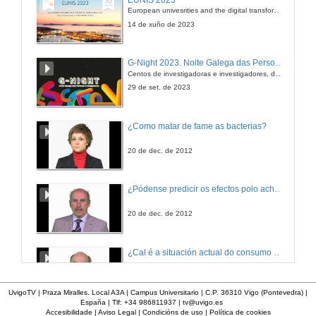
European univesrities and the digital transformation: challenges and opportunities ahead
14 de xuño de 2023
G-Night 2023. Noite Galega das Persoas Investigadoras. Conciencias creativas
Centos de investigadoras e investigadores, decenas de actividades e sete cidades
29 de set. de 2023
¿Como matar de fame as bacterias?
20 de dec. de 2012
¿Pódense predicir os efectos polo achegamento á Terra dos asteroides?
20 de dec. de 2012
¿Cal é a situación actual do consumo cinematográfico?
20 de dec. de 2012
UvigoTV | Praza Miralles. Local A3A | Campus Universitario | C.P. 36310 Vigo (Pontevedra) |
España | Tlf: +34 986811937 |
tv@uvigo.es
Accesibilidade
|
Aviso Legal
|
Condicións de uso
|
Política de cookies
¿Que é unha zeolita e cales son as súas aplicacións?