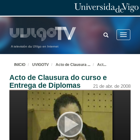
TOGGLE
Toggle
SEARCH
navigatio
A televisión da UVigo en Internet
INICIO
UVIGOTV
Acto de Clausura
...
Act
...
Acto de Clausura do curso e
Entrega de Diplomas
21 de abr. de 2008