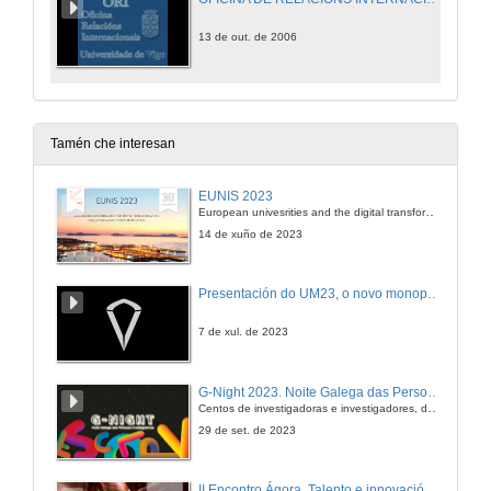
13 de out. de 2006
Tamén che interesan
EUNIS 2023
European univesrities and the digital transformation: challenges and opportunities ahead
14 de xuño de 2023
Presentación do UM23, o novo monopraza de UVigo Motorsport
7 de xul. de 2023
G-Night 2023. Noite Galega das Persoas Investigadoras. Conciencias creativas
Centos de investigadoras e investigadores, decenas de actividades e sete cidades
29 de set. de 2023
II Encontro Ágora. Talento e innovación na era da transformación dixital