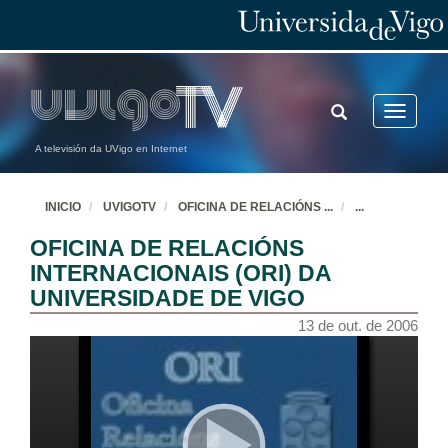
TOGGLE
Toggle
SEARCH
navigatio
A televisión da UVigo en Internet
INICIO
UVIGOTV
OFICINA DE RELACIÓNS
...
...
OFICINA DE RELACIÓNS
INTERNACIONAIS (ORI) DA
UNIVERSIDADE DE VIGO
13 de out. de 2006