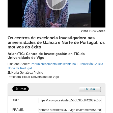
CRUSOE: Rede intelixente
Constitución dun "Think-Tank" europeo para o obxectivo de converxencia en I+I
26 de dec. de 2013
Turno de preguntas
Visto
1924
veces
26 de dec. de 2013
Os centros de excelencia investigadora nas
universidades de Galicia e Norte de Portugal: os
motivos do éxito
Os centros de excelencia investigadora nas universidades de Galicia e Norte de Portugal: os motivos do éxito
Presentación mesa redonda
AtlantTIC: Centro de investigación en TIC da
Universidade de Vigo
26 de dec. de 2013
i18n.one.Series:
Por un crecemento intelixente na Eurorrexión Galicia-
Norte de Portugal
Os centros de excelencia investigadora nas universidades de Galicia e Norte de Portugal: os motivos do éxito
Nuria González Prelcic
Gradiant: Centro Tecnolóxico de Telecomunicacións de Galicia
Profesora Titular Universidad de Vigo
26 de dec. de 2013
Ocultar
Os centros de excelencia investigadora nas universidades de Galicia e Norte de Portugal: os motivos do éxito
CIMUS: Center for Research in Molecular Medicine and Chronical Disease
URL:
26 de dec. de 2013
IFRAME: