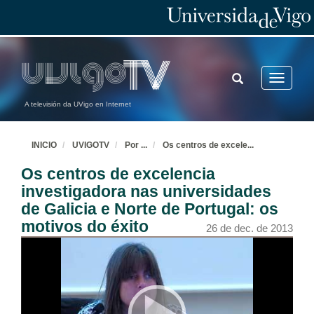
TOGGLE
Toggle
SEARCH
navigatio
A televisión da UVigo en Internet
INICIO
UVIGOTV
Por
...
Os centros de excele
...
Os centros de excelencia
investigadora nas universidades
de Galicia e Norte de Portugal: os
motivos do éxito
26 de dec. de 2013
Acto de apertura
26 de dec. de 2013