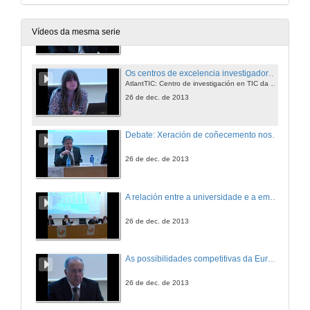
Os centros de excelencia investigadora nas universidades de Galicia e Norte de Portugal: os motivos do éxito
ICVS: Life and Health Sciences Research Institute
Vídeos da mesma serie
26 de dec. de 2013
Os centros de excelencia investigadora nas universidades de Galicia e Norte de Portugal: os motivos do éxito
AtlantTIC: Centro de investigación en TIC da Universidade de Vigo
26 de dec. de 2013
Debate: Xeración de coñecemento nos centros tecnolóxicos
26 de dec. de 2013
A relación entre a universidade e a empresa no sector tecnolóxico
26 de dec. de 2013
As possibilidades competitivas da Euro-região Galiza/Norte de Portugal
26 de dec. de 2013