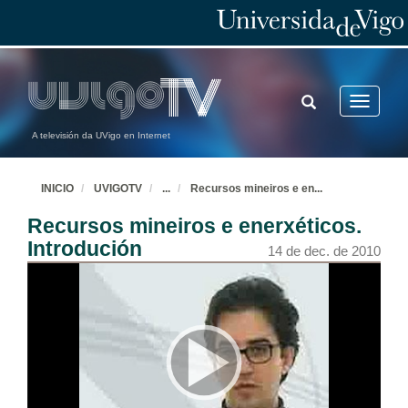
TOGGLE
Toggle
SEARCH
navigatio
A televisión da UVigo en Internet
INICIO
UVIGOTV
...
Recursos mineiros e en
...
Recursos mineiros e enerxéticos.
Introdución
14 de dec. de 2010