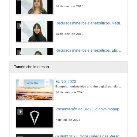
14 de dec. de 2010
Recursos mineiros e enerxéticos. Medio Ambiente
14 de dec. de 2010
Recursos mineiros e enerxéticos. Eficiencia enerxética e termografía
14 de dec. de 2010
Tamén che interesan
Recursos mineiros e enerxéticos. Topografía, fotogrametría, xeoradar e láser 3D
EUNIS 2023
European univesrities and the digital transformation: challenges and opportunities ahead
14 de dec. de 2010
14 de xuño de 2023
Presentación do UM23, o novo monopraza de UVigo Motorsport
7 de xul. de 2023
G-Night 2023. Noite Galega das Persoas Investigadoras. Conciencias creativas