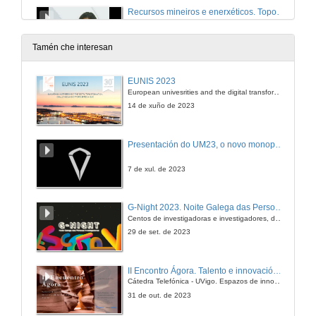
Recursos mineiros e enerxéticos. Topografía, fotogrametría, xeoradar e láser 3D
14 de dec. de 2010
Tamén che interesan
EUNIS 2023
European univesrities and the digital transformation: challenges and opportunities ahead
14 de xuño de 2023
Presentación do UM23, o novo monopraza de UVigo Motorsport
7 de xul. de 2023
G-Night 2023. Noite Galega das Persoas Investigadoras. Conciencias creativas
Centos de investigadoras e investigadores, decenas de actividades e sete cidades
29 de set. de 2023
II Encontro Ágora. Talento e innovación na era da transformación dixital
Cátedra Telefónica - UVigo. Espazos de innovación
31 de out. de 2023