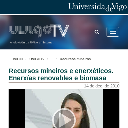
TOGGLE
Toggle
SEARCH
navigatio
A televisión da UVigo en Internet
INICIO
UVIGOTV
...
Recursos mineiros
...
Recursos mineiros e enerxéticos.
Enerxías renovables e biomasa
14 de dec. de 2010