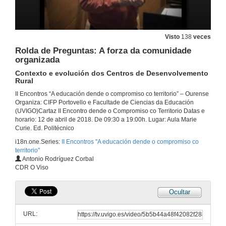
Visto
138
veces
Rolda de Preguntas: A forza da comunidade
organizada
Contexto e evolución dos Centros de Desenvolvemento
Rural
II Encontros “A educación dende o compromiso co territorio” – Ourense
Organiza: CIFP Portovello e Facultade de Ciencias da Educación
(UVIGO)Cartaz II Encontro dende o Compromiso co Territorio Datas e
horario: 12 de abril de 2018. De 09:30 a 19:00h. Lugar: Aula Marie
Curie. Ed. Politécnico
i18n.one.Series:
II Encontros ''A educación dende o compromiso co
territorio''
Intervención de María del Mar García Señorán
Antonio Rodríguez Corbal
Facultade de ciencias da educación
CDR O Viso
12 de abr. de 2018
Ocultar
Intervención de Manuel Doval
Diputación de Ourense
URL:
12 de abr. de 2018