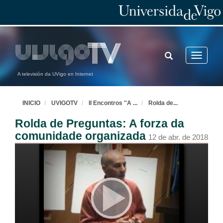
TOGGLE
Toggle
SEARCH
navigatio
A televisión da UVigo en Internet
INICIO
UVIGOTV
II Encontros ''A
...
Rolda de
...
Rolda de Preguntas: A forza da
comunidade organizada
12 de abr. de 2018