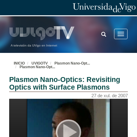
TOGGLE
Toggle
SEARCH
navigatio
A televisión da UVigo en Internet
INICIO
UVIGOTV
Plasmon Nano-Opt
...
Plasmon Nano-Opt
...
Plasmon Nano-Optics: Revisiting
Optics with Surface Plasmons
27 de xul. de 2007