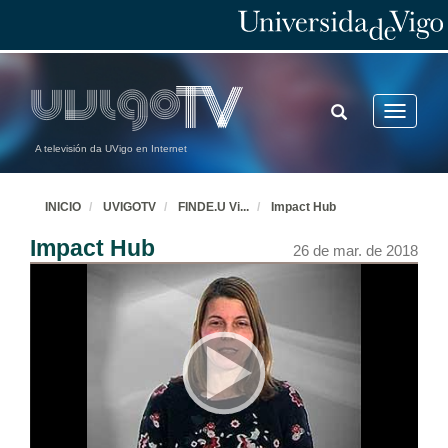
TOGGLE
Toggle
SEARCH
navigatio
A televisión da UVigo en Internet
INICIO
UVIGOTV
FINDE.U Vi
...
Impact Hub
Impact Hub
26 de mar. de 2018