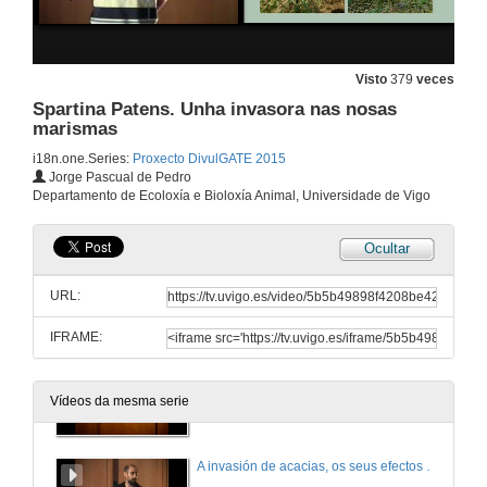
16 de abr. de 2015
As plantas exóticas invasoras: Un problema sen control
Visto
379
veces
Spartina Patens. Unha invasora nas nosas
16 de abr. de 2015
marismas
i18n.one.Series:
Proxecto DivulGATE 2015
Especies exóticas invasoras no campo
Jorge Pascual de Pedro
Departamento de Ecoloxía e Bioloxía Animal, Universidade de Vigo
16 de abr. de 2015
Ocultar
Especies exóticas invasoras no campo
O cangrexo roxo americano
URL:
16 de abr. de 2015
IFRAME:
Especies exóticas invasoras no campo. Quenda de preguntas
Vídeos da mesma serie
16 de abr. de 2015
A invasión de acacias, os seus efectos e posibles remedios, en Portugal