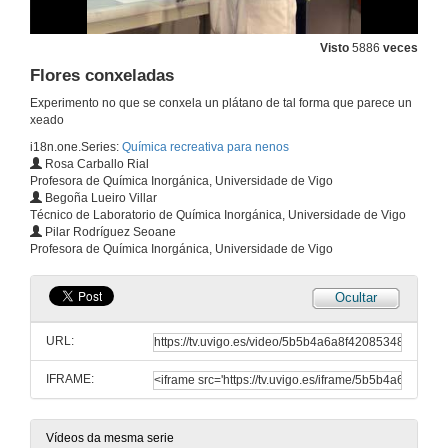
Visto
5886
veces
Flores conxeladas
Experimento no que se conxela un plátano de tal forma que parece un
xeado
Presentación
i18n.one.Series:
Química recreativa para nenos
Rosa Carballo Rial
1 de xul. de 2008
Profesora de Química Inorgánica, Universidade de Vigo
Begoña Lueiro Villar
Técnico de Laboratorio de Química Inorgánica, Universidade de Vigo
Experimentos con Nitróxeno Líquido
Pilar Rodríguez Seoane
Profesora de Química Inorgánica, Universidade de Vigo
1 de xul. de 2008
Ocultar
Goma cristalizada
URL:
1 de xul. de 2008
IFRAME:
Xeado de plátano
1 de xul. de 2008
Vídeos da mesma serie