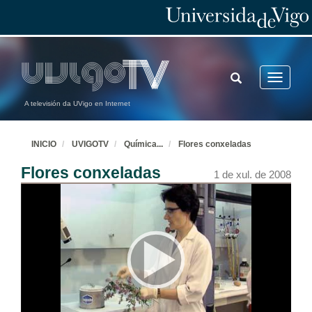
TOGGLE
Toggle
SEARCH
navigatio
A televisión da UVigo en Internet
INICIO
UVIGOTV
Química
...
Flores conxeladas
Flores conxeladas
1 de xul. de 2008