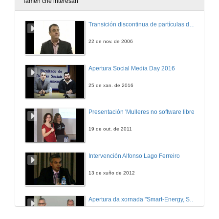
Tamén che interesan
Barco cargado de sodio
Transición discontinua de partículas de microgel termosensible
1 de xul. de 2008
22 de nov. de 2006
Alcoholímetro
Apertura Social Media Day 2016
1 de xul. de 2008
25 de xan. de 2016
Cambio de cores
Presentación 'Mulleres no software libre'
1 de xul. de 2008
19 de out. de 2011
Obradoiro
Intervención Alfonso Lago Ferreiro
1 de xul. de 2008
13 de xuño de 2012
Créditos
Apertura da xornada "Smart-Energy, Smart-City"
1 de xul. de 2008
28 de out. de 2015