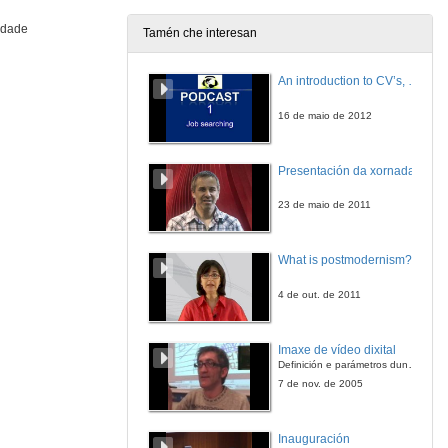
idade
Tamén che interesan
Intervención de Xavier Labandeira
An introduction to CV’s, letters, and job searching
6 de nov. de 2008
16 de maio de 2012
Quenda de Preguntas
Presentación da xornada
6 de nov. de 2008
23 de maio de 2011
What is postmodernism?
4 de out. de 2011
Imaxe de vídeo dixital
Definición e parámetros dunha imaxe dixital. Resolución e Aspecto. Profundidade da cor. Compresión. Frame por segundo. Entrelazado. Campos, cadros
7 de nov. de 2005
Inauguración