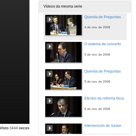
4 de nov. de 2008
Vídeos da mesma serie
Quenda de Preguntas
4 de nov. de 2008
O sistema de concerto económico entre Euskadi e o Estado.O financiamento do País Vasco
5 de nov. de 2008
Quenda de Preguntas
5 de nov. de 2008
Efectos da reforma fiscal na economía galega
6 de nov. de 2008
Intervención de Xavier Martínez Cobas
Visto
3444
veces
6 de nov. de 2008