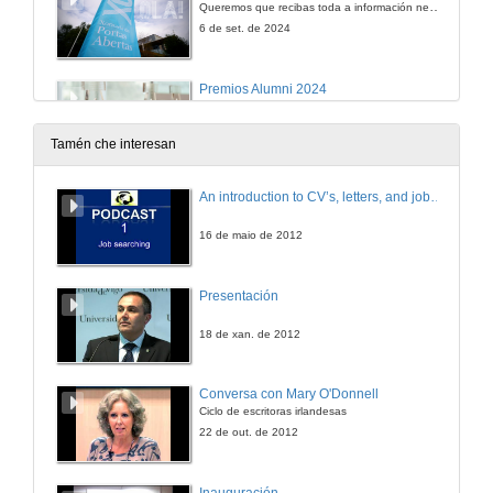
Queremos que recibas toda a información necesaria para desenvolverte na vida universitaria.
6 de set. de 2024
Premios Alumni 2024
Terceira edición de estos galardóns celebrada no edificio Redeiras que acolleu tamén a celebración do encontro anual de egresados e egresadas
19 de xul. de 2024
Tamén che interesan
Presentación do UM24. UVigo Motorsport
An introduction to CV’s, letters, and job searching
Chasis máis lixeiro, aerodinámica máis eficiente e motor cun novo sistema de refrixeración.
27 de xuño de 2024
16 de maio de 2012
10th Atlantic Workshop on Energy and Environmental Economics
Presentación
Organized by Economics for Energy with the collaboration of CEPE (ETH Zurich) and CURE (Ruhr-Universität Bochum) and the support of ECOBAS, REDE (Universidade de Vigo) and EAERE.
20 de xuño de 2024
18 de xan. de 2012
Acto de homenaxe ao persoal xubilado no ano 2023 na Universidade de Vigo
Conversa con Mary O'Donnell
35 traballadores e trabajadoras jubiladas que ayudaron a construír Universidade
Ciclo de escritoras irlandesas
5 de xuño de 2024
22 de out. de 2012
Feira científica: A ciencia que vén. Infloresciencia
Inauguración