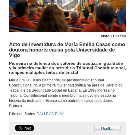
A décima edición das JAI arranca con 70 relatores, 2000 asistentes e un showroom con 40 expositores
14 de feb. de 2025
VI Premios de Investigación, Transferencia e Divulgación Científica do Campus Auga
O Campus Auga premia o talento investigador en recursos hídricos, alimentarios e agroambientais. Foron distinguidos once traballos realizados por persoal docente e investigador e alumnado da UVigo
10 de feb. de 2025
Visto
71
veces
Acto de investidura de María Emilia Casas como
doutora honoris causa pola Universidade de
XOU. Xornadas de Orientación Universitaria 2025
Vigo
5 de feb. de 2025
Pioneira na defensa dos valores de xustiza e igualdade
y la primeira muller en presidir o Tribunal Constitucional,
rompeu múltiples teitos de cristal
Acto conmemorativo do 50 aniversario dos estudos universitarios en Ourense
María Emilia Casas Baamonde, ex-presidenta do Tribunal
Constitucional, foi a primeira muller catedrática na área de Dereito do
31 de xan. de 2025
Traballo e da Seguridade Social en España. En 1998 ingresa no
Tribunal Constitucional sendo o membro máis novo ingresado na
historia da institución. Exerce como padriño o catedrático Jaime
Acto académico de San Tomé de Aquino 2025
Cabeza
O reitor defendeu a excepcionalidade da UVigo, que "está ao dispor de toda a sociedade". Durante a cerimonia entregáronse 161 galardóns que recoñecen “o talento e o esforzo”
i18n.one.Series:
DÁLLE AO PLAY
28 de xan. de 2025
Ocultar
30 anos da creación de Educación Social e de Traballo Social