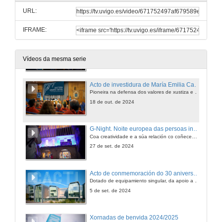
Sementando futuro social
URL:
22 de nov. de 2024
IFRAME:
Festa da lingua. Facultade de Educación e Traballo Social, Campus de Ourense.
Celebrando o noso distintivo de galeguización. Coa participación do actor Xosé A. Touriñán e o grupo musical Factoría de Subsistencia
18 de out. de 2024
Vídeos da mesma serie
Acto de investidura de María Emilia Casas como doutora honoris causa pola Universidade de Vigo
Pioneira na defensa dos valores de xustiza e igualdade y la primeira muller en presidir o Tribunal Constitucional, rompeu múltiples teitos de cristal
18 de out. de 2024
G-Night. Noite europea das persoas investigadoras
Coa creatividade e a súa relación co coñecemento científico como eixo do evento, baixo o lema “Conciencias creativas”
27 de set. de 2024
Acto de conmemoración do 30 aniversario do CACTI. Centro de Apoio Científico-Tecnolóxico á Investigación da Universidade de Vigo
Dotado de equipamiento singular, da apoio a universidades, empresas e centros tecnolóxicos
5 de set. de 2024
Xornadas de benvida 2024/2025